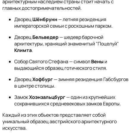
архитектурным наследием страны стоит начать с
главных достопримечательностей.
Дворец
Шёнбрунн
— летняя резиденция
императорской семьи с роскошным парком.
Дворец
Бельведер
— шедевр барочной
архитектуры, хранящий знаменитый "Поцелуй"
Климта
.
Собор Святого Стефана — символ
Вены
и
выдающийся образец готического стиля.
Дворец
Хофбург
— зимняя резиденция Габсбургов
в центре столицы.
Замок
Хоэнзальцбург
— один из крупнейших
сохранившихся средневековых замков Европы.
Каждый из этих объектов представляет собой
уникальный образец австрийского архитектурного
искусства.