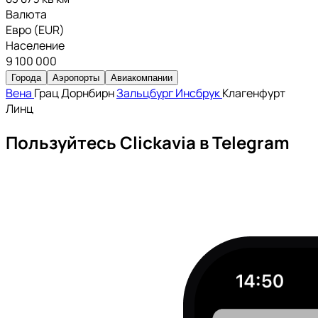
Валюта
Евро (EUR)
Население
9 100 000
Города
Аэропорты
Авиакомпании
Вена
Грац
Дорнбирн
Зальцбург
Инсбрук
Клагенфурт
Линц
Пользуйтесь Clickavia в Telegram