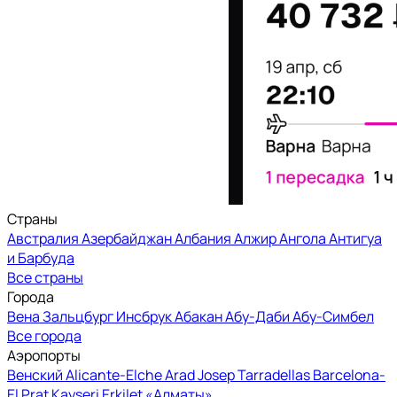
Страны
Австралия
Азербайджан
Албания
Алжир
Ангола
Антигуа
и Барбуда
Все страны
Города
Вена
Зальцбург
Инсбрук
Абакан
Абу-Даби
Абу-Симбел
Все города
Аэропорты
Венский
Alicante-Elche
Arad
Josep Tarradellas Barcelona-
El Prat
Kayseri Erkilet
«Алматы»