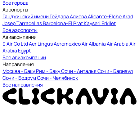
Все города
Аэропорты
Гянджинский
имени Гейдара Алиева
Alicante-Elche
Arad
Josep Tarradellas Barcelona-El Prat
Kayseri Erkilet
Все аэропорты
Авиакомпании
9 Air Co Ltd
Aer Lingus
Aeromexico
Air Albania
Air Arabia
Air
Arabia Egypt
Все авиакомпании
Направления
Москва - Баку
Рим - Баку
Сочи - Анталья
Сочи - Барнаул
Сочи - Бодрум
Сочи - Челябинск
Все направления