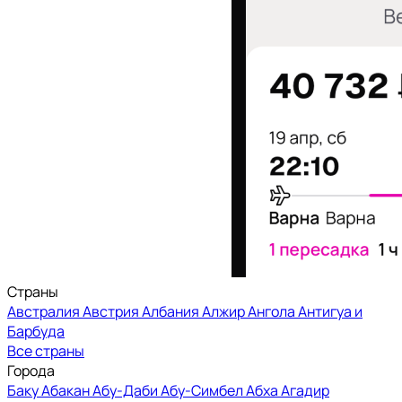
Страны
Австралия
Австрия
Албания
Алжир
Ангола
Антигуа и
Барбуда
Все страны
Города
Баку
Абакан
Абу-Даби
Абу-Симбел
Абха
Агадир