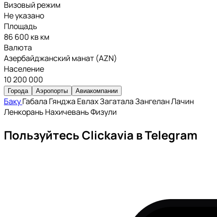
Визовый режим
Не указано
Площадь
86 600 кв км
Валюта
Азербайджанский манат (AZN)
Население
10 200 000
Города
Аэропорты
Авиакомпании
Баку
Габала
Гянджа
Евлах
Загатала
Зангелан
Лачин
Ленкорань
Нахичевань
Физули
Пользуйтесь Clickavia в Telegram