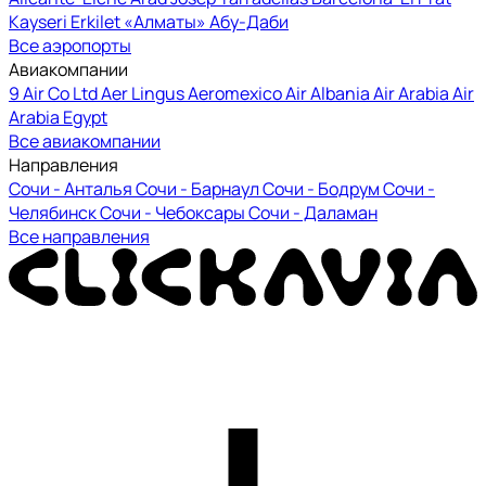
Kayseri Erkilet
«Алматы»
Абу-Даби
Все аэропорты
Авиакомпании
9 Air Co Ltd
Aer Lingus
Aeromexico
Air Albania
Air Arabia
Air
Arabia Egypt
Все авиакомпании
Направления
Сочи - Анталья
Сочи - Барнаул
Сочи - Бодрум
Сочи -
Челябинск
Сочи - Чебоксары
Сочи - Даламан
Все направления