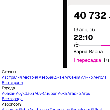
Страны
Австралия
Австрия
Азербайджан
Албания
Алжир
Ангола
Все страны
Города
Абакан
Абу-Даби
Абу-Симбел
Абха
Агадир
Агры
Все города
Аэропорты
Alicante-Elche
Arad
Josep Tarradellas Barcelona-El Prat