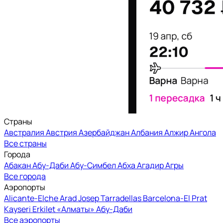
Страны
Австралия
Австрия
Азербайджан
Албания
Алжир
Ангола
Все страны
Города
Абакан
Абу-Даби
Абу-Симбел
Абха
Агадир
Агры
Все города
Аэропорты
Alicante-Elche
Arad
Josep Tarradellas Barcelona-El Prat
Kayseri Erkilet
«Алматы»
Абу-Даби
Все аэропорты