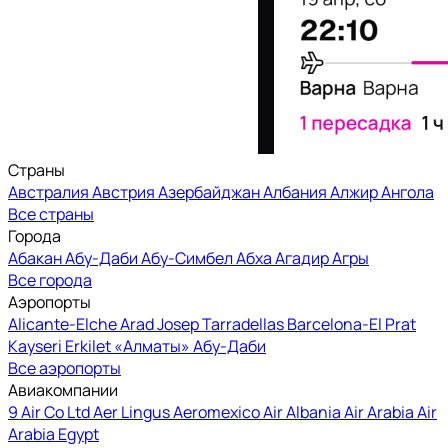
Страны
Австралия
Австрия
Азербайджан
Албания
Алжир
Ангола
Все страны
Города
Абакан
Абу-Даби
Абу-Симбел
Абха
Агадир
Агры
Все города
Аэропорты
Alicante-Elche
Arad
Josep Tarradellas Barcelona-El Prat
Kayseri Erkilet
«Алматы»
Абу-Даби
Все аэропорты
Авиакомпании
9 Air Co Ltd
Aer Lingus
Aeromexico
Air Albania
Air Arabia
Air
Arabia Egypt