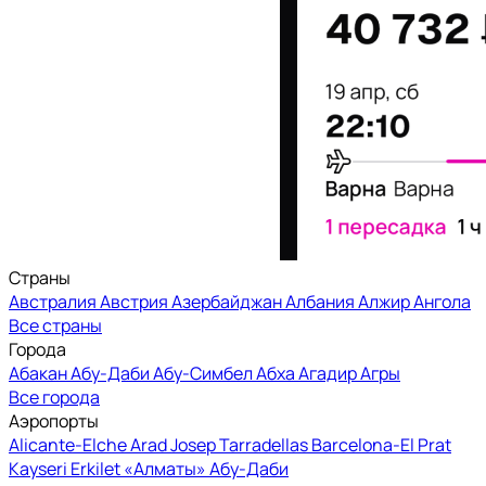
Страны
Австралия
Австрия
Азербайджан
Албания
Алжир
Ангола
Все страны
Города
Абакан
Абу-Даби
Абу-Симбел
Абха
Агадир
Агры
Все города
Аэропорты
Alicante-Elche
Arad
Josep Tarradellas Barcelona-El Prat
Kayseri Erkilet
«Алматы»
Абу-Даби