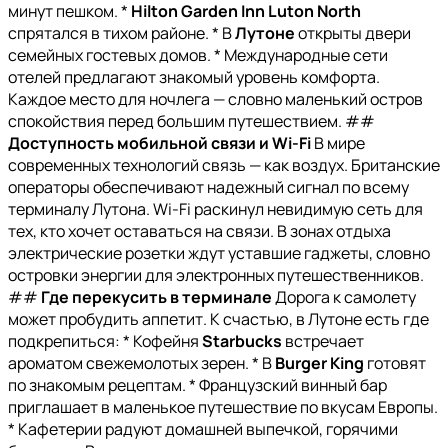
минут пешком. *
Hilton Garden Inn Luton North
спрятался в тихом районе. * В
Лутоне
открыты двери
семейных гостевых домов. * Международные сети
отелей предлагают знакомый уровень комфорта.
Каждое место для ночлега — словно маленький остров
спокойствия перед большим путешествием. ##
Доступность мобильной связи и Wi-Fi
В мире
современных технологий связь — как воздух. Британские
операторы обеспечивают надежный сигнал по всему
терминалу Лутона. Wi-Fi раскинул невидимую сеть для
тех, кто хочет оставаться на связи. В зонах отдыха
электрические розетки ждут уставшие гаджеты, словно
островки энергии для электронных путешественников.
##
Где перекусить в терминале
Дорога к самолету
может пробудить аппетит. К счастью, в Лутоне есть где
подкрепиться: * Кофейня
Starbucks
встречает
ароматом свежемолотых зерен. * В
Burger King
готовят
по знакомым рецептам. * Французский винный бар
приглашает в маленькое путешествие по вкусам Европы.
* Кафетерии радуют домашней выпечкой, горячими