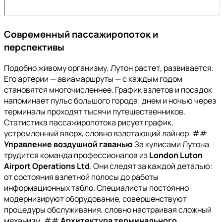
Современный пассажиропоток и
перспективы
Подобно живому организму, Лутон растет, развивается.
Его артерии — авиамаршруты — с каждым годом
становятся многочисленнее. График взлетов и посадок
напоминает пульс большого города: днем и ночью через
терминалы проходят тысячи путешественников.
Статистика пассажиропотока рисует график,
устремленный вверх, словно взлетающий лайнер. ##
Управление воздушной гаванью
За кулисами Лутона
трудится команда профессионалов из
London Luton
Airport Operations Ltd
. Они следят за каждой деталью:
от состояния взлетной полосы до работы
информационных табло. Специалисты постоянно
модернизируют оборудование, совершенствуют
процедуры обслуживания, словно настраивая сложный
механизм. ##
Архитектура терминального