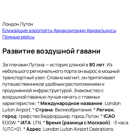
Лондон Лутон
Ближайшие аэропорты
Авиакомпании
Авиаальянсы
Прямые рейсы
Развитие воздушной гавани
За плечами Лутона — история длиной в
80 лет
. Из
небольшого регионального порта он вырос в мощный
транспортный узел. Словно магнит, он притягивает
путешественников удобным расположением и
продуманной инфраструктурой. Знакомство с
воздушной гаванью лучше начать с главных
характеристик: *
Международное название
: London
Luton Airport. *
Страна
: Великобритания. *
Регион,
город
: графство Бедфордшир, город Лутон. *
ICAO
:
EGGW. *
IATA
: LTN. *
Время (разница с Москвой)
: -3 часа
(UTC+0). *
Адрес
: London Luton Airport Operations