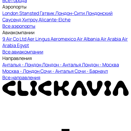
Все города
Аэропорты
London Stansted
Гатвик
Лондон-Сити
Лондонский
Саусенд
Хитроу
Alicante-Elche
Все аэропорты
Авиакомпании
9 Air Co Ltd
Aer Lingus
Aeromexico
Air Albania
Air Arabia
Air
Arabia Egypt
Все авиакомпании
Направления
Анталья - Лондон
Лондон - Анталья
Лондон - Москва
Москва - Лондон
Сочи - Анталья
Сочи - Барнаул
Все направления