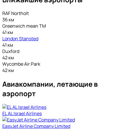
RAF Northolt
36 км
Greenwich mean TM
41 км
London Stansted
41 км
Duxford
42 км
Wycombe Air Park
42 км
Авиакомпании, летающие в
аэропорт
EL AL Israel Airlines
EasyJet Airline Company Limited