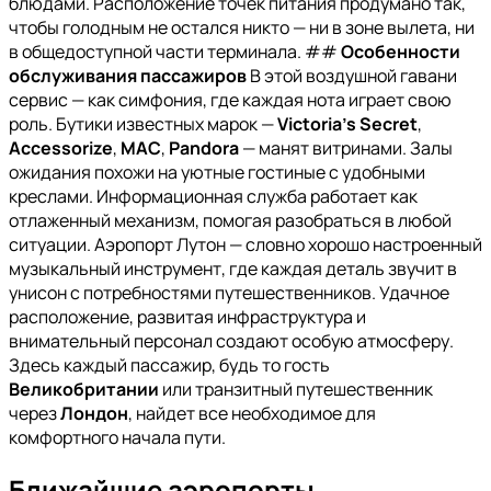
блюдами. Расположение точек питания продумано так,
чтобы голодным не остался никто — ни в зоне вылета, ни
в общедоступной части терминала. ##
Особенности
обслуживания пассажиров
В этой воздушной гавани
сервис — как симфония, где каждая нота играет свою
роль. Бутики известных марок —
Victoria's Secret
,
Accessorize
,
MAC
,
Pandora
— манят витринами. Залы
ожидания похожи на уютные гостиные с удобными
креслами. Информационная служба работает как
отлаженный механизм, помогая разобраться в любой
ситуации. Аэропорт Лутон — словно хорошо настроенный
музыкальный инструмент, где каждая деталь звучит в
унисон с потребностями путешественников. Удачное
расположение, развитая инфраструктура и
внимательный персонал создают особую атмосферу.
Здесь каждый пассажир, будь то гость
Великобритании
или транзитный путешественник
через
Лондон
, найдет все необходимое для
комфортного начала пути.
Ближайшие аэропорты