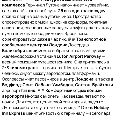
комплекса
Терминал Лутона напоминает муравейник,
где каждый знает свой путь.
28 выходов на посадку
—
словно двери в разные уголки мира. Пространство
спроектировано с умом: широкие коридоры, понятная
навигация, специальные пандусы и лифты для тех, кому
нужна помощь в передвижении. Здесь легко
ориентироваться даже в час пик. ##
Транспортное
сообщение с центром Лондона
До сердца
Великобритании
можно добраться разными путями.
Железнодорожная станция
Luton Airport Parkway
—
верный помощник путешественника. Она притаилась в
2-3 километрах
от терминала. Шустрые шаттлы, будто
челноки, снуют между аэропортом, платформами.
Экспрессы мчат пассажиров в центр
Лондона
, а также в
Бедфорд
,
Сент-Олбанс
,
Уимблдон
,
Саттон
,
Брайтон
и
аэропорт
Гатвик
. ##
Комфортный отдых вблизи
аэропорта
Иногда самолеты, как звезды, летают по
ночам. Для тех, кто ценит свой сон и время, рядом с
Лутоном работают уютные гостиницы: * Отель
Holiday
Inn Express
манит близостью к терминалу — всего пара