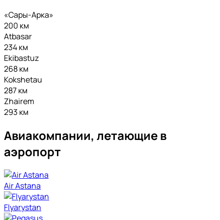
«Сары-Арка»
200 км
Atbasar
234 км
Ekibastuz
268 км
Kokshetau
287 км
Zhairem
293 км
Авиакомпании, летающие в
аэропорт
Air Astana
Flyarystan