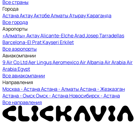
Все страны
Города
Астана
Актау
Актобе
Алматы
Атырау
Караганда
Все города
Аэропорты
«Алматы»
Актау
Alicante-Elche
Arad
Josep Tarradellas
Barcelona-El Prat
Kayseri Erkilet
Все аэропорты
Авиакомпании
9 Air Co Ltd
Aer Lingus
Aeromexico
Air Albania
Air Arabia
Air
Arabia Egypt
Все авиакомпании
Направления
Москва - Астана
Астана - Алматы
Астана - Жезказган
Астана - Омск
Омск - Астана
Новосибирск - Астана
Все направления