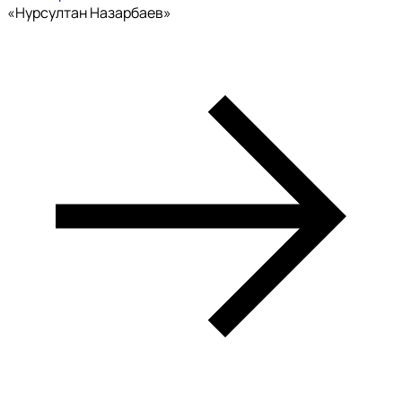
«Нурсултан Назарбаев»