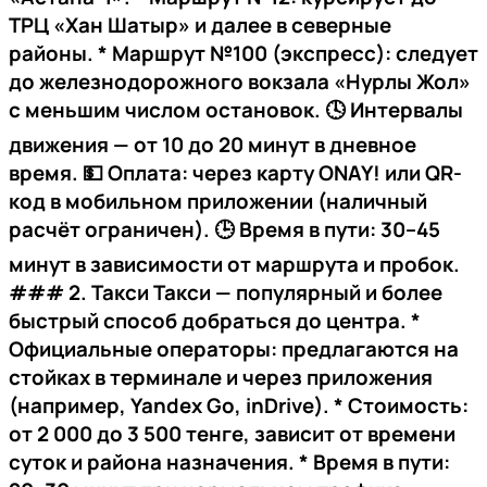
ТРЦ «Хан Шатыр» и далее в северные
районы. *
Маршрут №100 (экспресс)
: следует
до железнодорожного вокзала «Нурлы Жол»
с меньшим числом остановок. 🕓 Интервалы
движения — от 10 до 20 минут в дневное
время. 💵 Оплата: через карту
ONAY!
или QR-
код в мобильном приложении (наличный
расчёт ограничен). 🕒 Время в пути: 30–45
минут в зависимости от маршрута и пробок.
###
2. Такси
Такси — популярный и более
быстрый способ добраться до центра. *
Официальные операторы
: предлагаются на
стойках в терминале и через приложения
(например,
Yandex Go
,
inDrive
). *
Стоимость
:
от 2 000 до 3 500 тенге, зависит от времени
суток и района назначения. *
Время в пути
: