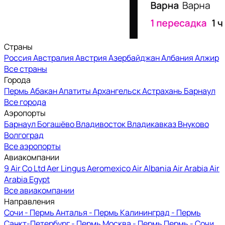
Страны
Россия
Австралия
Австрия
Азербайджан
Албания
Алжир
Все страны
Города
Пермь
Абакан
Апатиты
Архангельск
Астрахань
Барнаул
Все города
Аэропорты
Барнаул
Богашёво
Владивосток
Владикавказ
Внуково
Волгоград
Все аэропорты
Авиакомпании
9 Air Co Ltd
Aer Lingus
Aeromexico
Air Albania
Air Arabia
Air
Arabia Egypt
Все авиакомпании
Направления
Сочи - Пермь
Анталья - Пермь
Калининград - Пермь
Санкт-Петербург - Пермь
Москва - Пермь
Пермь - Сочи