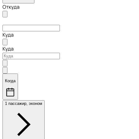
Откуда
Куда
Куда
Когда
1 пассажир, эконом