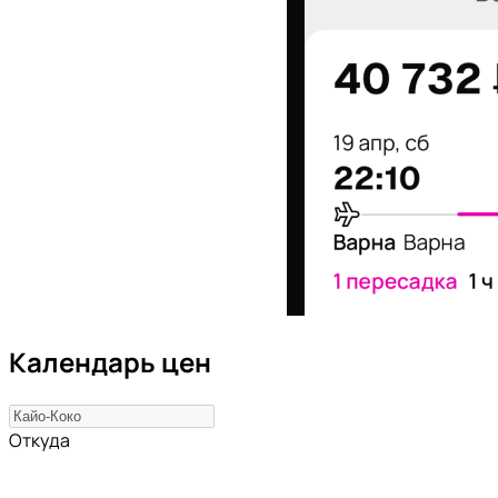
Календарь цен
Откуда