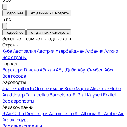
Подробнее
Нет данных •
Смотреть
6
вс
Подробнее
Нет данных •
Смотреть
Зеленые — самые выгодные дни
Страны
Куба
Австралия
Австрия
Азербайджан
Албания
Алжир
Все страны
Города
Варадеро
Гавана
Абакан
Абу-Даби
Абу-Симбел
Абха
Все города
Аэропорты
Juan Gualberto Gomez
имени Хосе Марти
Alicante-Elche
Arad
Josep Tarradellas Barcelona-El Prat
Kayseri Erkilet
Все аэропорты
Авиакомпании
9 Air Co Ltd
Aer Lingus
Aeromexico
Air Albania
Air Arabia
Air
Arabia Egypt
Все авиакомпании