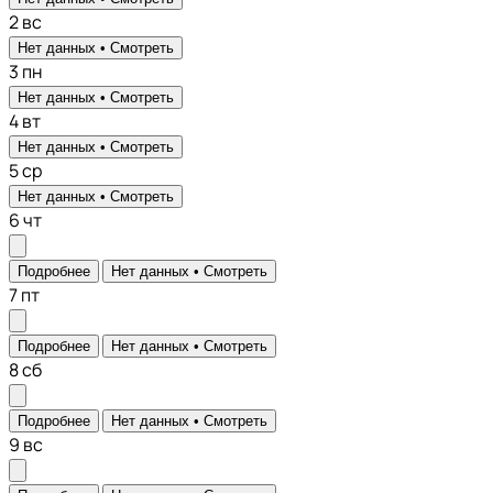
2
вс
Нет данных •
Смотреть
3
пн
Нет данных •
Смотреть
4
вт
Нет данных •
Смотреть
5
ср
Нет данных •
Смотреть
6
чт
Подробнее
Нет данных •
Смотреть
7
пт
Подробнее
Нет данных •
Смотреть
8
сб
Подробнее
Нет данных •
Смотреть
9
вс