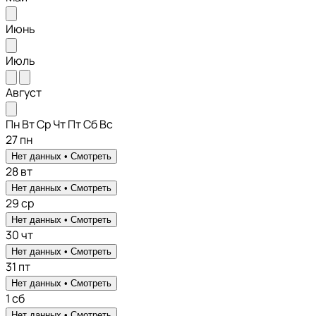
Июнь
Июль
Август
Пн
Вт
Ср
Чт
Пт
Сб
Вс
27
пн
Нет данных •
Смотреть
28
вт
Нет данных •
Смотреть
29
ср
Нет данных •
Смотреть
30
чт
Нет данных •
Смотреть
31
пт
Нет данных •
Смотреть
1
сб
Нет данных •
Смотреть