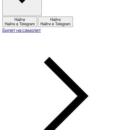
Найти
Найти
Найти в Telegram
Найти в Telegram
Билет на самолет