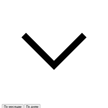
По месяцам
По дням