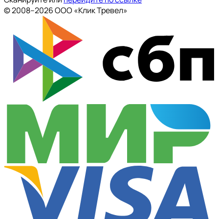
© 2008--2026 ООО «Клик Тревел»