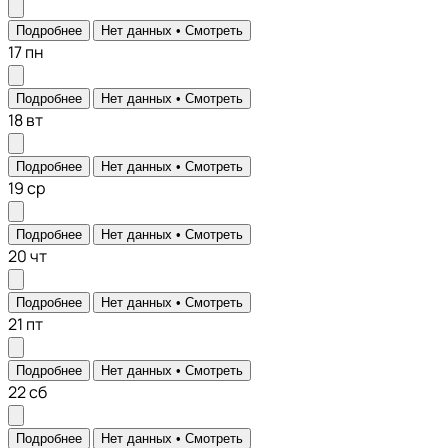
Подробнее
Нет данных •
Смотреть
17
пн
Подробнее
Нет данных •
Смотреть
18
вт
Подробнее
Нет данных •
Смотреть
19
ср
Подробнее
Нет данных •
Смотреть
20
чт
Подробнее
Нет данных •
Смотреть
21
пт
Подробнее
Нет данных •
Смотреть
22
сб
Подробнее
Нет данных •
Смотреть