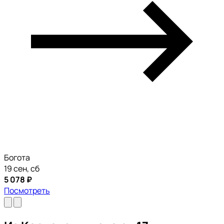
Богота
19 сен, сб
5 078 ₽
Посмотреть