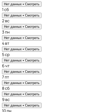
Нет данных •
Смотреть
1
сб
Нет данных •
Смотреть
2
вс
Нет данных •
Смотреть
3
пн
Нет данных •
Смотреть
4
вт
Нет данных •
Смотреть
5
ср
Нет данных •
Смотреть
6
чт
Нет данных •
Смотреть
7
пт
Нет данных •
Смотреть
8
сб
Нет данных •
Смотреть
9
вс
Нет данных •
Смотреть
10
пн