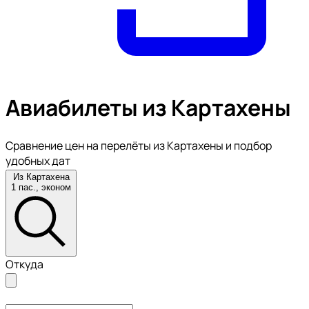
Авиабилеты из Картахены
Сравнение цен на перелёты из Картахены и подбор
удобных дат
Из Картахена
1 пас., эконом
Откуда