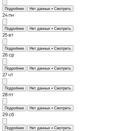
Подробнее
Нет данных •
Смотреть
24
пн
Подробнее
Нет данных •
Смотреть
25
вт
Подробнее
Нет данных •
Смотреть
26
ср
Подробнее
Нет данных •
Смотреть
27
чт
Подробнее
Нет данных •
Смотреть
28
пт
Подробнее
Нет данных •
Смотреть
29
сб
Подробнее
Нет данных •
Смотреть