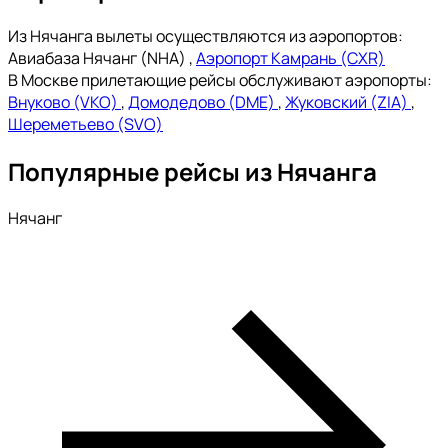
Из Нячанга вылеты осуществляются из аэропортов:
Авиабаза Нячанг (NHA)
,
Аэропорт Камрань (CXR)
В Москве прилетающие рейсы обслуживают аэропорты:
Внуково (VKO)
,
Домодедово (DME)
,
Жуковский (ZIA)
,
Шереметьево (SVO)
Популярные рейсы из Нячанга
Нячанг