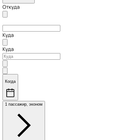
Откуда
Куда
Куда
Когда
1 пассажир, эконом