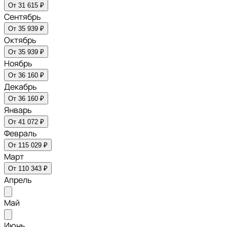
От 31 615 ₽
Сентябрь
От 35 939 ₽
Октябрь
От 35 939 ₽
Ноябрь
От 36 160 ₽
Декабрь
От 36 160 ₽
Январь
От 41 072 ₽
Февраль
От 115 029 ₽
Март
От 110 343 ₽
Апрель
Май
Июнь