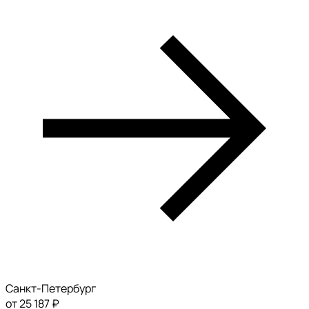
Санкт-Петербург
от 25 187 ₽