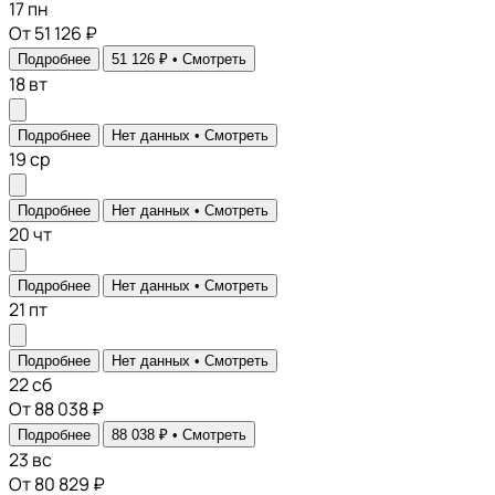
17
пн
От 51 126 ₽
Подробнее
51 126 ₽ •
Смотреть
18
вт
Подробнее
Нет данных •
Смотреть
19
ср
Подробнее
Нет данных •
Смотреть
20
чт
Подробнее
Нет данных •
Смотреть
21
пт
Подробнее
Нет данных •
Смотреть
22
сб
От 88 038 ₽
Подробнее
88 038 ₽ •
Смотреть
23
вс
От 80 829 ₽