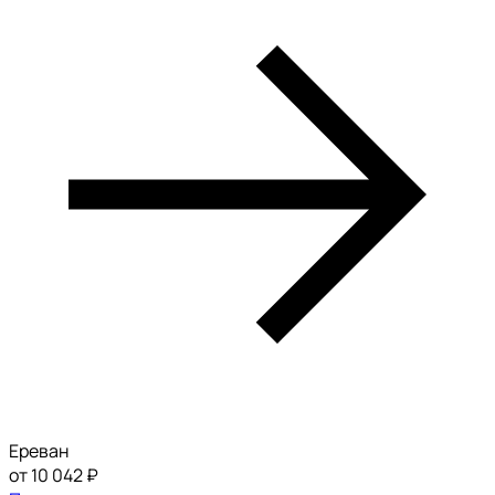
Ереван
от 10 042 ₽