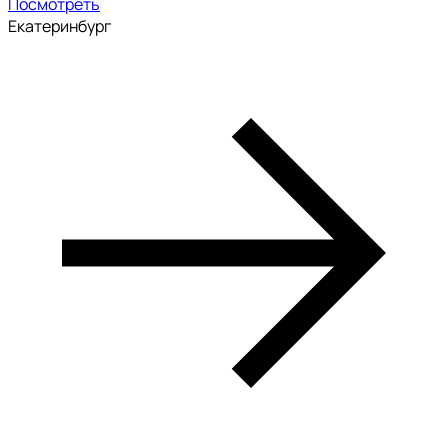
Посмотреть
Екатеринбург