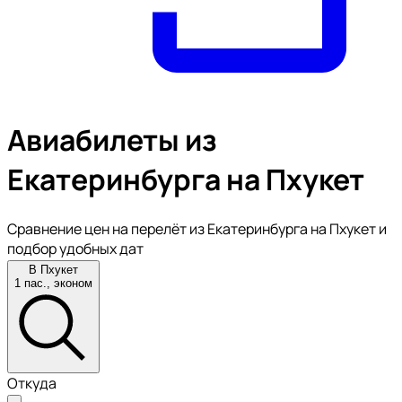
Авиабилеты из
Екатеринбурга на Пхукет
Сравнение цен на перелёт из Екатеринбурга на Пхукет и
подбор удобных дат
В Пхукет
1 пас., эконом
Откуда