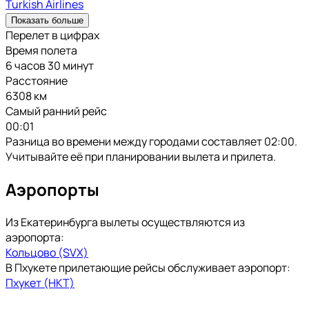
Turkish Airlines
Показать больше
Перелет в цифрах
Время полета
6 часов 30 минут
Расстояние
6308 км
Самый ранний рейс
00:01
Разница во времени между городами составляет 02:00.
Учитывайте её при планировании вылета и прилета.
Аэропорты
Из Екатеринбурга вылеты осуществляются из
аэропорта:
Кольцово (SVX)
В Пхукете прилетающие рейсы обслуживает аэропорт:
Пхукет (HKT)