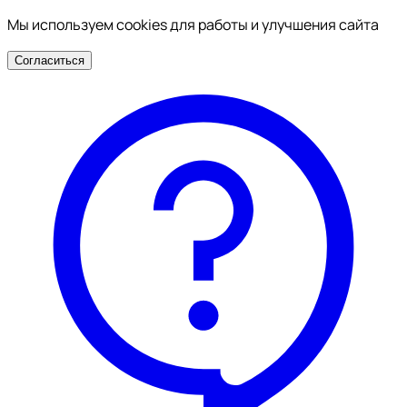
Мы используем cookies для работы и улучшения сайта
Согласиться