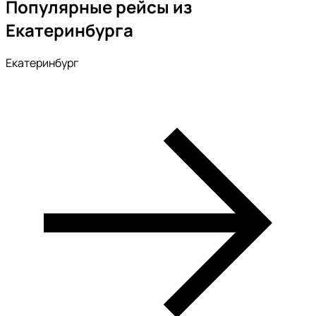
Популярные рейсы из
Екатеринбурга
Екатеринбург