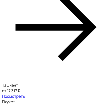
Ташкент
от 17 317 ₽
Посмотреть
Пхукет