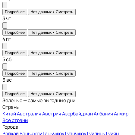
Подробнее
Нет данных •
Смотреть
3
чт
Подробнее
Нет данных •
Смотреть
4
пт
Подробнее
Нет данных •
Смотреть
5
сб
Подробнее
Нет данных •
Смотреть
6
вс
Подробнее
Нет данных •
Смотреть
Зеленые — самые выгодные дни
Страны
Китай
Австралия
Австрия
Азербайджан
Албания
Алжир
Все страны
Города
Вэйхай
Вэньчжоу
Ганьчжоу
Гуанчжоу
Гуйлинь
Гуйян