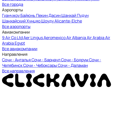
Все города
Аэропорты
Гуанчжоу Байюнь
Пекин Дасин
Шанхай Пудун
Шанхайский Хунцяо
Шоуду
Alicante-Elche
Все аэропорты
Авиакомпании
9 Air Co Ltd
Aer Lingus
Aeromexico
Air Albania
Air Arabia
Air
Arabia Egypt
Все авиакомпании
Направления
Сочи - Анталья
Сочи - Барнаул
Сочи - Бодрум
Сочи -
Челябинск
Сочи - Чебоксары
Сочи - Даламан
Все направления