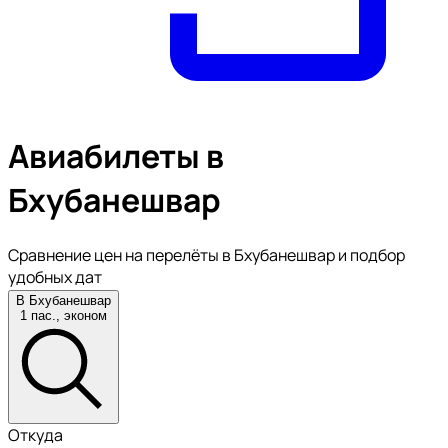
Авиабилеты в
Бхубанешвар
Сравнение цен на перелёты в Бхубанешвар и подбор
удобных дат
В Бхубанешвар
1 пас., эконом
Откуда