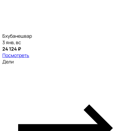
Бхубанешвар
3 янв, вс
24 124 ₽
Посмотреть
Дели