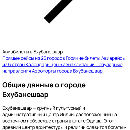
Авиабилеты в Бхубанешвар
Прямые рейсы из 25 городов
Горячие билеты
Авиарейсы
из 6 стран
Календарь цен
5 авиакомпаний
Популярные
направления
Аэропорты города Бхубанешвар
Общие данные о городе
Бхубанешвар
Бхубанешвар — крупный культурный и
административный центр Индии, расположенный на
восточном побережье страны в штате Одиша. Этот
древний центр архитектуры и религии славится богатым