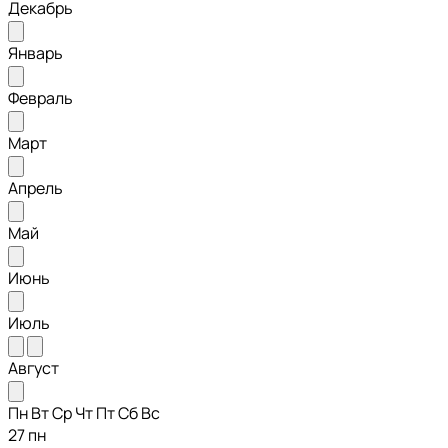
Декабрь
Январь
Февраль
Март
Апрель
Май
Июнь
Июль
Август
Пн
Вт
Ср
Чт
Пт
Сб
Вс
27
пн