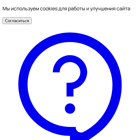
Мы используем cookies для работы и улучшения сайта
Согласиться