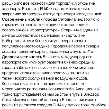
расширило возможности для торговли. А открытие
аэропорта Брэдли в
1940-х
годах окончательно
закрепило за городом статус транспортного узла. ##
Современный облик города
Сегодня Виндзор Локс
гармонично сочетает историческое наследие с
современной инфраструктурой. Старинные здания в
центре соседствуют с деловыми кварталами.
Набережная реки Коннектикут превратилась в
популярное место отдыха. Городские парки и скверы
создают зеленый каркас населенного пункта. ##
Деловая активность
Близость международного
аэропорта стимулирует развитие бизнес-среды. В
городе работают офисы логистических компаний,
представительства авиаперевозчиков, центры
технического обслуживания воздушных судов.
Конференц-залы отелей принимают деловые
мероприятия регионального масштаба. Авиационный
транспорт открывает самый быстрый путь в Виндзор
Локс. Международный аэропорт Брэдли принимает
рейсы из десятков городов США и других стран. Удобное