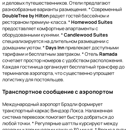
и деловых путешественников. Отели предлагают
разнообразные варианты размещения. * Современный
DoubleTree by Hilton
радует гостей бассейном и
рестораном премиум-класса. *
Homewood Suites
предоставляет комфортные апартаменты с
оборудованными кухнями. *
Candlewood Suites
специализируется на длительном размещении с
домашним уютом. *
Days Inn
привлекает доступными
тарифами и бесплатным завтраком. * Отель
Ramada
сочетает простор номеров с удобством расположения.
Каждая гостиница организует бесплатный трансфер до
терминалов аэропорта, что существенно упрощает
логистику для постояльцев.
Транспортное сообщение с аэропортом
Международный аэропорт Брэдли формирует
транспортный каркас Виндзор Локса. Налаженная
система перевозок помогает быстро добраться до
любой точки. * Регулярные шаттлы курсируют между
отелями и терминалами каждые 30 минут. * Время в пути