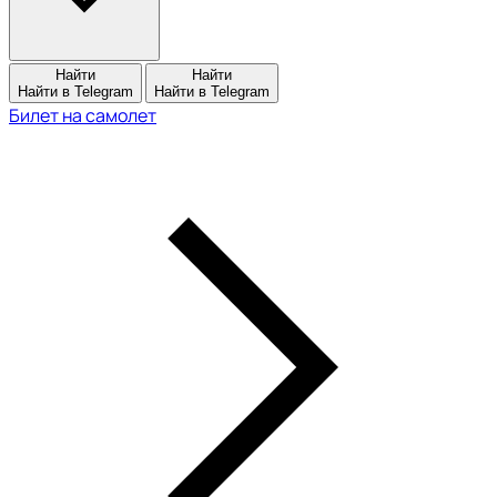
Найти
Найти
Найти в Telegram
Найти в Telegram
Билет на самолет