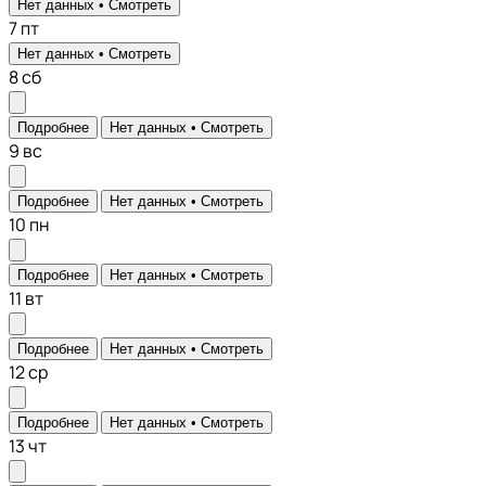
Нет данных •
Смотреть
7
пт
Нет данных •
Смотреть
8
сб
Подробнее
Нет данных •
Смотреть
9
вс
Подробнее
Нет данных •
Смотреть
10
пн
Подробнее
Нет данных •
Смотреть
11
вт
Подробнее
Нет данных •
Смотреть
12
ср
Подробнее
Нет данных •
Смотреть
13
чт