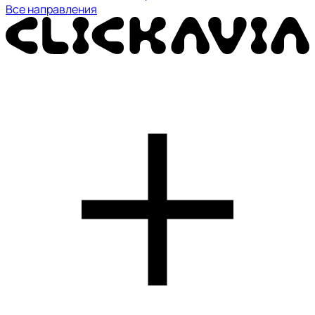
Все направления