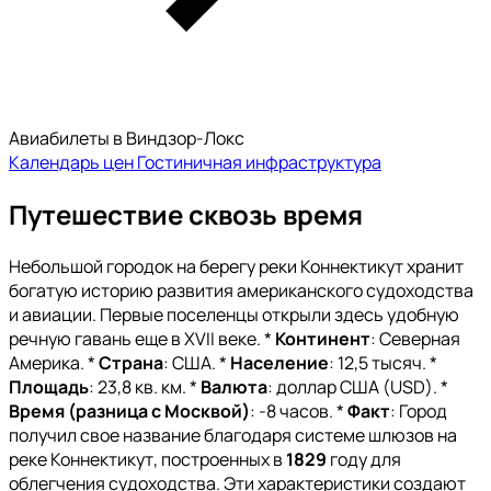
Авиабилеты в Виндзор-Локс
Календарь цен
Гостиничная инфраструктура
Путешествие сквозь время
Небольшой городок на берегу реки Коннектикут хранит
богатую историю развития американского судоходства
и авиации. Первые поселенцы открыли здесь удобную
речную гавань еще в XVII веке. *
Континент
: Северная
Америка. *
Страна
: США. *
Население
: 12,5 тысяч. *
Площадь
: 23,8 кв. км. *
Валюта
: доллар США (USD). *
Время (разница с Москвой)
: -8 часов. *
Факт
: Город
получил свое название благодаря системе шлюзов на
реке Коннектикут, построенных в
1829
году для
облегчения судоходства. Эти характеристики создают