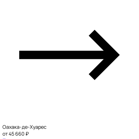
Оахака-де-Хуарес
от 45 660 ₽