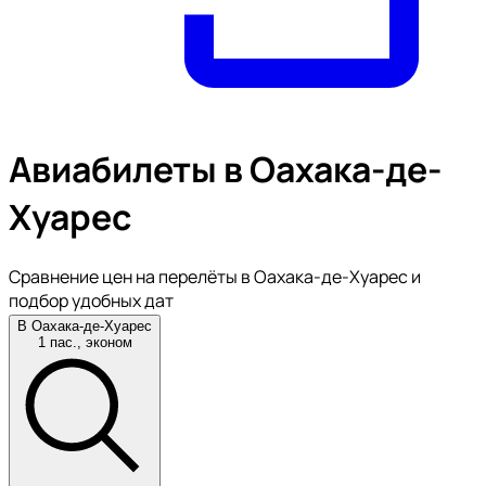
Авиабилеты в Оахака-де-
Хуарес
Сравнение цен на перелёты в Оахака-де-Хуарес и
подбор удобных дат
В Оахака-де-Хуарес
1 пас., эконом