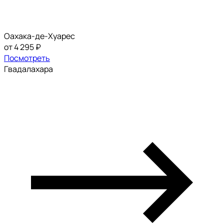
Оахака-де-Хуарес
от 4 295 ₽
Посмотреть
Гвадалахара