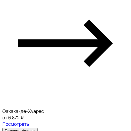
Оахака-де-Хуарес
от 6 872 ₽
Посмотреть
Показать больше