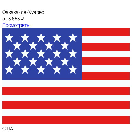
Оахака-де-Хуарес
от 3 653 ₽
Посмотреть
США