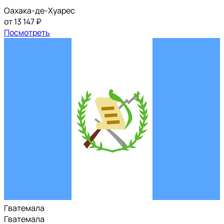
Оахака-де-Хуарес
от 13 147 ₽
Посмотреть
Гватемала
Гватемала