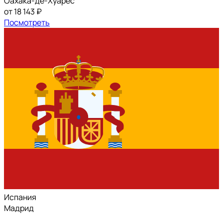
Оахака-де-Хуарес
от 18 143 ₽
Посмотреть
Испания
Мадрид