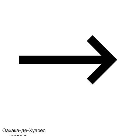
Оахака-де-Хуарес