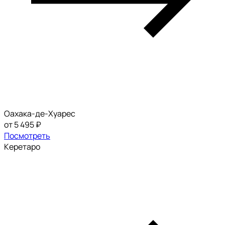
Оахака-де-Хуарес
от 5 495 ₽
Посмотреть
Керетаро