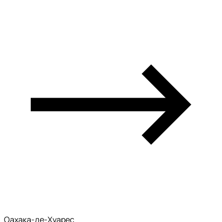
Оахака-де-Хуарес