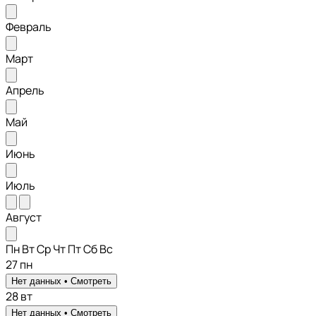
Февраль
Март
Апрель
Май
Июнь
Июль
Август
Пн
Вт
Ср
Чт
Пт
Сб
Вс
27
пн
Нет данных •
Смотреть
28
вт
Нет данных •
Смотреть