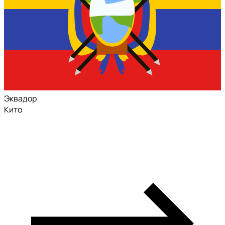
Эквадор
Кито