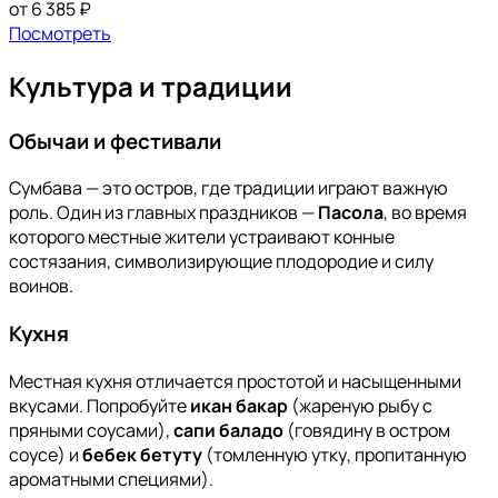
от 6 385 ₽
Посмотреть
Культура и традиции
Обычаи и фестивали
Сумбава — это остров, где традиции играют важную
роль. Один из главных праздников —
Пасола
, во время
которого местные жители устраивают конные
состязания, символизирующие плодородие и силу
воинов.
Кухня
Местная кухня отличается простотой и насыщенными
вкусами. Попробуйте
икан бакар
(жареную рыбу с
пряными соусами),
сапи баладо
(говядину в остром
соусе) и
бебек бетуту
(томленную утку, пропитанную
ароматными специями).