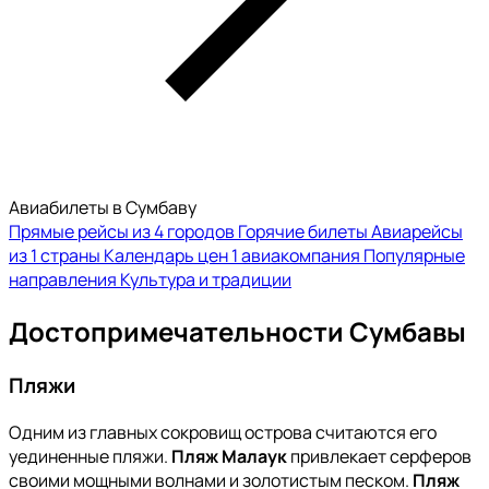
Авиабилеты в Сумбаву
Прямые рейсы из 4 городов
Горячие билеты
Авиарейсы
из 1 страны
Календарь цен
1 авиакомпания
Популярные
направления
Культура и традиции
Достопримечательности Сумбавы
Пляжи
Одним из главных сокровищ острова считаются его
уединенные пляжи.
Пляж Малаук
привлекает серферов
своими мощными волнами и золотистым песком.
Пляж