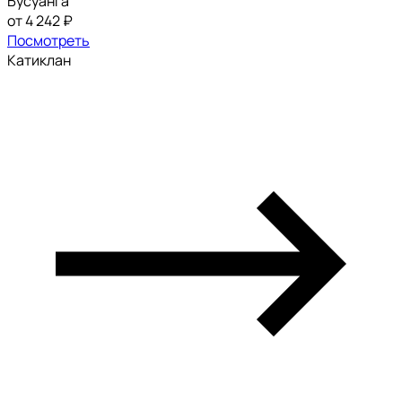
Бусуанга
от 4 242 ₽
Посмотреть
Катиклан