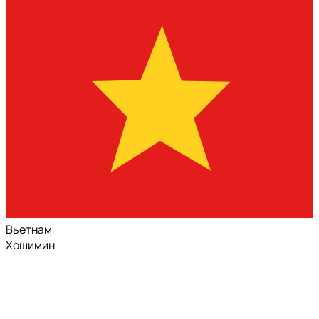
Вьетнам
Хошимин