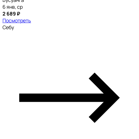
Бусуанга
6 янв, ср
2 689 ₽
Посмотреть
Себу