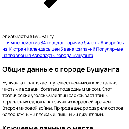
Авиабилеты в Бушуангу
Прямые рейсы из 34 городов
Горячие билеты
Авиарейсы
из 14 стран
Календарь цен
5 авиакомпаний
Популярные
направления
Аэропорты города Бушуанга
Общие данные о городе Бушуанга
Бушуанга привлекает путешественников кристально
чистыми водами, богатым подводным миром. Этот
тропический уголок Филиппин раскрывает тайны
коралловых садов и затонувших кораблей времен
Второй мировой войны. Природа щедро одарила остров
белоснежными пляжами, пышными джунглями.
Ключевые данные о месте