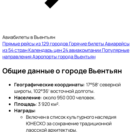
Авиабилеты в Вьентьян
Прямые рейсы из 129 городов
Горячие билеты
Авиарейсы
из 54 стран
Календарь цен
24 авиакомпании
Популярные
направления
Аэропорты города Вьентьян
Общие данные о городе Вьентьян
Географические координаты
: 17°58′ северной
широты, 102°36′ восточной долготы.
Население
: около 950 000 человек.
Площадь
: 3 920 км².
Награды
:
Включен в список культурного наследия
ЮНЕСКО за сохранение традиционной
лаосской архитектуры.