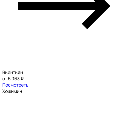
Вьентьян
от 5 063 ₽
Посмотреть
Хошимин