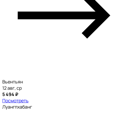
Вьентьян
12 авг, ср
5 494 ₽
Посмотреть
Луангпхабанг