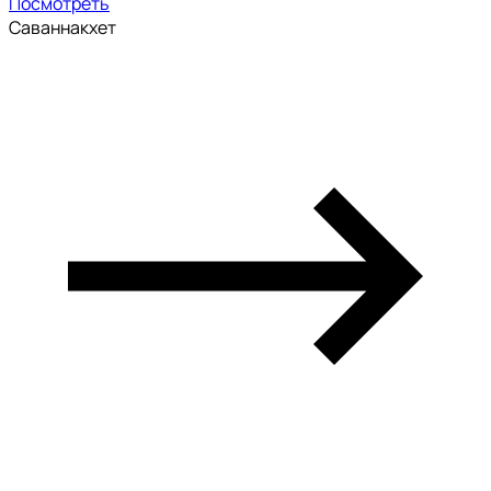
Посмотреть
Саваннакхет