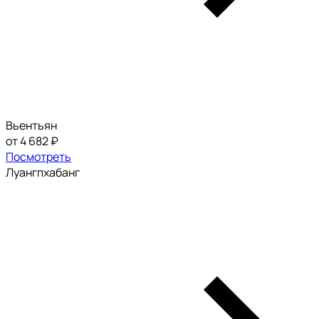
Вьентьян
от 4 682 ₽
Посмотреть
Луангпхабанг