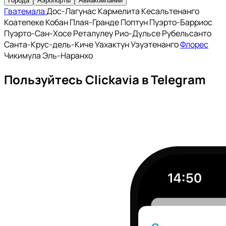
Города
Аэропорты
Авиакомпании
Гватемала
Дос-Лагунас
Кармелита
Кесальтенанго
Коатепеке
Кобан
Плая-Гранде
Поптун
Пуэрто-Барриос
Пуэрто-Сан-Хосе
Реталулеу
Рио-Дульсе
Рубельсанто
Санта-Крус-дель-Киче
Уахактун
Уэуэтенанго
Флорес
Чикимула
Эль-Наранхо
Пользуйтесь Clickavia в Telegram