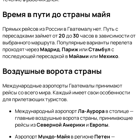
Время в пути до страны майя
Прямых рейсов из России в Гватемалу нет. Путь с
пересадками займет от
20
до
30
часов в зависимости от
выбранного маршрута. Популярные варианты перелета
проходят через
Мадрид
,
Париж
или
Стамбул
с
последующей пересадкой в
Майами
или
Мехико
.
Воздушные ворота страны
Международные аэропорты Гватемалы принимают
рейсы со всего мира. Каждый имеет свои особенности
для прилетающих туристов.
Международный аэропорт
Ла-Аурора
в столице —
главные воздушные ворота страны, принимающие
рейсы из
Северной Америки
и
Европы
.
Аэропорт
Мундо-Майя
в регионе
Петен
—