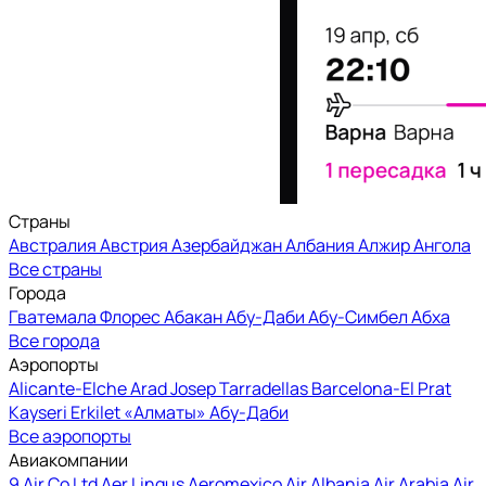
Страны
Австралия
Австрия
Азербайджан
Албания
Алжир
Ангола
Все страны
Города
Гватемала
Флорес
Абакан
Абу-Даби
Абу-Симбел
Абха
Все города
Аэропорты
Alicante-Elche
Arad
Josep Tarradellas Barcelona-El Prat
Kayseri Erkilet
«Алматы»
Абу-Даби
Все аэропорты
Авиакомпании
9 Air Co Ltd
Aer Lingus
Aeromexico
Air Albania
Air Arabia
Air