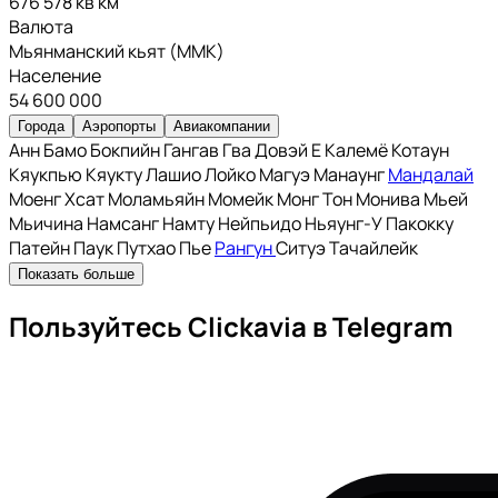
676 578 кв км
Валюта
Мьянманский кьят (MMK)
Население
54 600 000
Города
Аэропорты
Авиакомпании
Анн
Бамо
Бокпийн
Гангав
Гва
Довэй
Е
Калемё
Котаун
Кяукпью
Кяукту
Лашио
Лойко
Магуэ
Манаунг
Мандалай
Моенг Хсат
Моламьяйн
Момейк
Монг Тон
Монива
Мьей
Мьичина
Намсанг
Намту
Нейпьидо
Ньяунг-У
Пакокку
Патейн
Паук
Путхао
Пье
Рангун
Ситуэ
Тачайлейк
Показать больше
Пользуйтесь Clickavia в Telegram