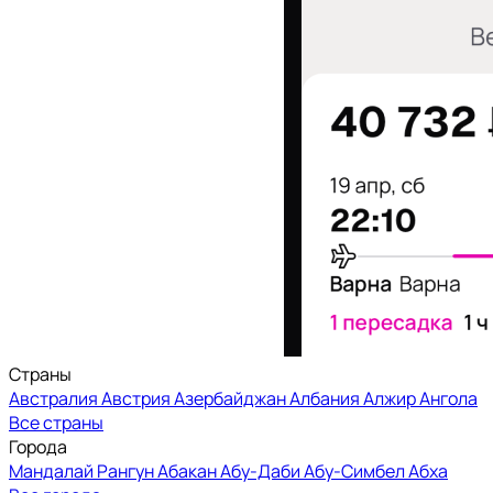
Страны
Австралия
Австрия
Азербайджан
Албания
Алжир
Ангола
Все страны
Города
Мандалай
Рангун
Абакан
Абу-Даби
Абу-Симбел
Абха