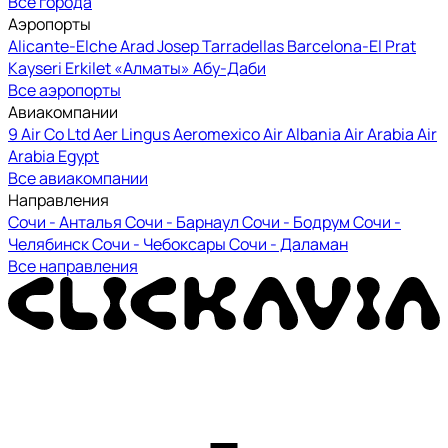
Все города
Аэропорты
Alicante-Elche
Arad
Josep Tarradellas Barcelona-El Prat
Kayseri Erkilet
«Алматы»
Абу-Даби
Все аэропорты
Авиакомпании
9 Air Co Ltd
Aer Lingus
Aeromexico
Air Albania
Air Arabia
Air
Arabia Egypt
Все авиакомпании
Направления
Сочи - Анталья
Сочи - Барнаул
Сочи - Бодрум
Сочи -
Челябинск
Сочи - Чебоксары
Сочи - Даламан
Все направления