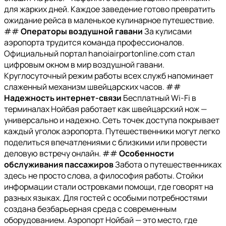
для жарких дней. Каждое заведение готово превратить
ожидание рейса в маленькое кулинарное путешествие.
##
Операторы воздушной гавани
За кулисами
аэропорта трудится команда профессионалов.
Официальный портал hanoiairportonline.com стал
цифровым окном в мир воздушной гавани.
Круглосуточный режим работы всех служб напоминает
слаженный механизм швейцарских часов. ##
Надежность интернет-связи
Бесплатный Wi-Fi в
терминалах Нойбая работает как швейцарский нож —
универсально и надежно. Сеть точек доступа покрывает
каждый уголок аэропорта. Путешественники могут легко
поделиться впечатлениями с близкими или провести
деловую встречу онлайн. ##
Особенности
обслуживания пассажиров
Забота о путешественниках
здесь не просто слова, а философия работы. Стойки
информации стали островками помощи, где говорят на
разных языках. Для гостей с особыми потребностями
создана безбарьерная среда с современным
оборудованием. Аэропорт Нойбай — это место, где