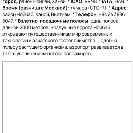
город
: район Нойбай, Ханой. *
ICAO
: VVNB. *
IATA
: HAN. *
Время (разница с Москвой)
: +4 часа (UTC+7). *
Адрес
:
район Нойбай, Ханой, Вьетнам. *
Телефон
: +84 24 3886
5047. *
Взлетно-посадочные полосы
: одна полоса
длиной 2000 метров. Воздушные ворота Нойбай
открывают путешественникам мир современных
технологий и азиатского гостеприимства. Подобно
пульсу растущего организма, аэропорт развивается в
такт с увеличением потока пассажиров.