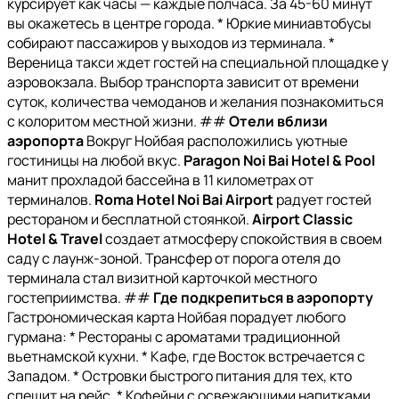
курсирует как часы — каждые полчаса. За 45-60 минут
вы окажетесь в центре города. * Юркие миниавтобусы
собирают пассажиров у выходов из терминала. *
Вереница такси ждет гостей на специальной площадке у
аэровокзала. Выбор транспорта зависит от времени
суток, количества чемоданов и желания познакомиться
с колоритом местной жизни. ##
Отели вблизи
аэропорта
Вокруг Нойбая расположились уютные
гостиницы на любой вкус.
Paragon Noi Bai Hotel & Pool
манит прохладой бассейна в 11 километрах от
терминалов.
Roma Hotel Noi Bai Airport
радует гостей
рестораном и бесплатной стоянкой.
Airport Classic
Hotel & Travel
создает атмосферу спокойствия в своем
саду с лаунж-зоной. Трансфер от порога отеля до
терминала стал визитной карточкой местного
гостеприимства. ##
Где подкрепиться в аэропорту
Гастрономическая карта Нойбая порадует любого
гурмана: * Рестораны с ароматами традиционной
вьетнамской кухни. * Кафе, где Восток встречается с
Западом. * Островки быстрого питания для тех, кто
спешит на рейс. * Кофейни с освежающими напитками