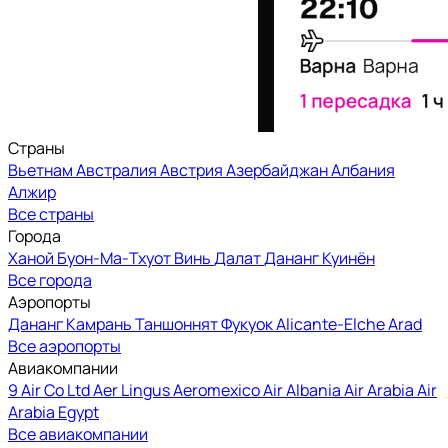
Страны
Вьетнам
Австралия
Австрия
Азербайджан
Албания
Алжир
Все страны
Города
Ханой
Буон-Ма-Тхуот
Винь
Далат
Дананг
Куинён
Все города
Аэропорты
Дананг
Камрань
Таншоннят
Фукуок
Alicante-Elche
Arad
Все аэропорты
Авиакомпании
9 Air Co Ltd
Aer Lingus
Aeromexico
Air Albania
Air Arabia
Air
Arabia Egypt
Все авиакомпании