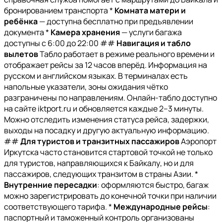
бронированием транспорта *
Комната матери и
ребёнка
— доступна бесплатно при предъявлении
документа *
Камера хранения
— услуги багажа
доступны с 6:00 до 22:00 ##
Навигация и табло
вылетов
Табло работает в режиме реального времени и
отображает рейсы за 12 часов вперёд. Информация на
русском и английском языках. В терминалах есть
напольные указатели, зоны ожидания чётко
разграничены по направлениям. Онлайн-табло доступно
на сайте iktport.ru и обновляется каждые 2–3 минуты.
Можно отследить изменения статуса рейса, задержки,
выходы на посадку и другую актуальную информацию.
##
Для туристов и транзитных пассажиров
Аэропорт
Иркутска часто становится стартовой точкой не только
для туристов, направляющихся к Байкалу, но и для
пассажиров, следующих транзитом в страны Азии. *
Внутренние пересадки
: оформляются быстро, багаж
можно зарегистрировать до конечной точки при наличии
соответствующего тарифа. *
Международные рейсы
:
паспортный и таможенный контроль организованы