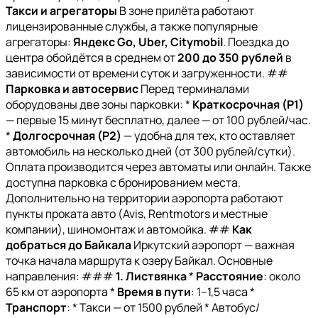
Такси и агрегаторы
В зоне прилёта работают
лицензированные службы, а также популярные
агрегаторы:
Яндекс Go, Uber, Citymobil
. Поездка до
центра обойдётся в среднем от
200 до 350 рублей
в
зависимости от времени суток и загруженности. ##
Парковка и автосервис
Перед терминалами
оборудованы две зоны парковки: *
Краткосрочная (P1)
— первые 15 минут бесплатно, далее — от 100 рублей/час.
*
Долгосрочная (P2)
— удобна для тех, кто оставляет
автомобиль на несколько дней (от 300 рублей/сутки).
Оплата производится через автоматы или онлайн. Также
доступна парковка с бронированием места.
Дополнительно на территории аэропорта работают
пункты проката авто (Avis, Rentmotors и местные
компании), шиномонтаж и автомойка. ##
Как
добраться до Байкала
Иркутский аэропорт — важная
точка начала маршрута к озеру Байкал. Основные
направления: ###
1. Листвянка
*
Расстояние
: около
65 км от аэропорта *
Время в пути
: 1–1,5 часа *
Транспорт
: * Такси — от 1500 рублей * Автобус/