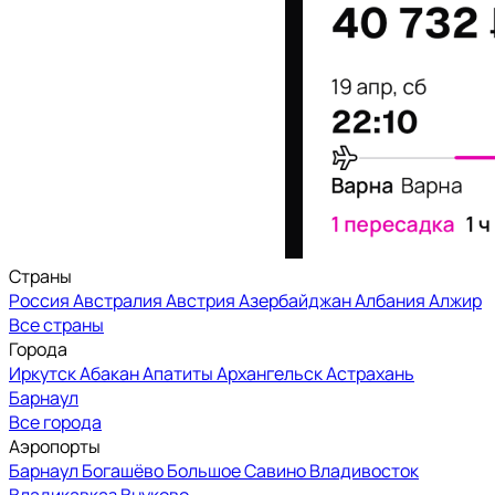
Страны
Россия
Австралия
Австрия
Азербайджан
Албания
Алжир
Все страны
Города
Иркутск
Абакан
Апатиты
Архангельск
Астрахань
Барнаул
Все города
Аэропорты
Барнаул
Богашёво
Большое Савино
Владивосток
Владикавказ
Внуково