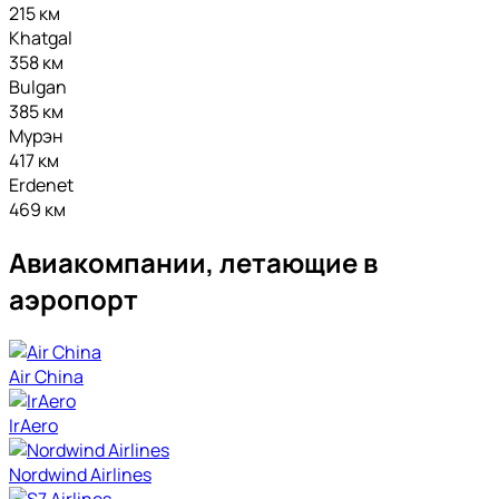
215 км
Khatgal
358 км
Bulgan
385 км
Мурэн
417 км
Erdenet
469 км
Авиакомпании, летающие в
аэропорт
Air China
IrAero
Nordwind Airlines