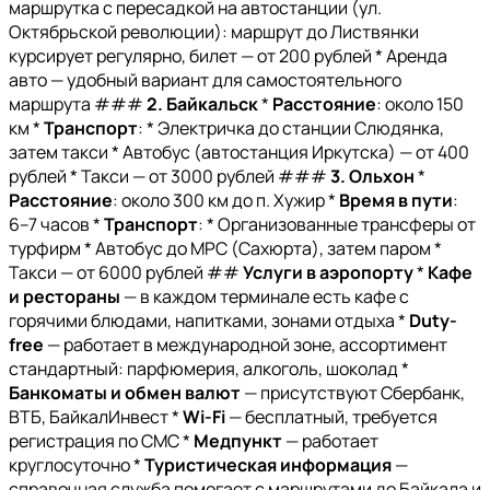
маршрутка с пересадкой на автостанции (ул.
Октябрьской революции): маршрут до Листвянки
курсирует регулярно, билет — от 200 рублей * Аренда
авто — удобный вариант для самостоятельного
маршрута ###
2. Байкальск
*
Расстояние
: около 150
км *
Транспорт
: * Электричка до станции Слюдянка,
затем такси * Автобус (автостанция Иркутска) — от 400
рублей * Такси — от 3000 рублей ###
3. Ольхон
*
Расстояние
: около 300 км до п. Хужир *
Время в пути
:
6–7 часов *
Транспорт
: * Организованные трансферы от
турфирм * Автобус до МРС (Сахюрта), затем паром *
Такси — от 6000 рублей ##
Услуги в аэропорту
*
Кафе
и рестораны
— в каждом терминале есть кафе с
горячими блюдами, напитками, зонами отдыха *
Duty-
free
— работает в международной зоне, ассортимент
стандартный: парфюмерия, алкоголь, шоколад *
Банкоматы и обмен валют
— присутствуют Сбербанк,
ВТБ, БайкалИнвест *
Wi-Fi
— бесплатный, требуется
регистрация по СМС *
Медпункт
— работает
круглосуточно *
Туристическая информация
—
справочная служба помогает с маршрутами до Байкала и