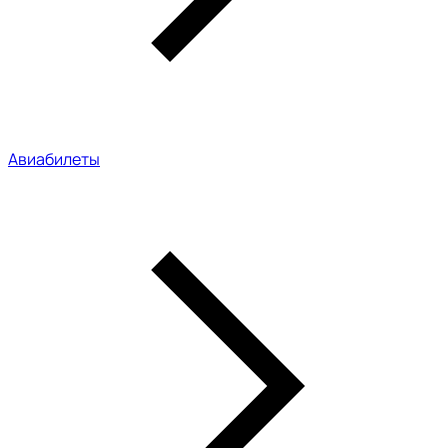
Авиабилеты