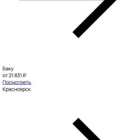
Баку
от 21 831 ₽
Посмотреть
Красноярск