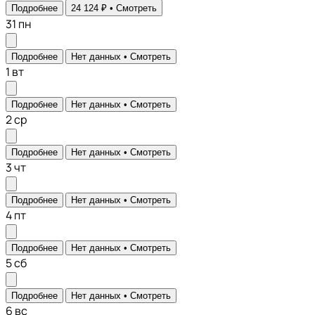
Подробнее
24 124 ₽ •
Смотреть
31
пн
Подробнее
Нет данных •
Смотреть
1
вт
Подробнее
Нет данных •
Смотреть
2
ср
Подробнее
Нет данных •
Смотреть
3
чт
Подробнее
Нет данных •
Смотреть
4
пт
Подробнее
Нет данных •
Смотреть
5
сб
Подробнее
Нет данных •
Смотреть
6
вс