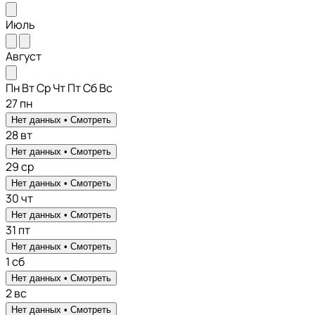
Июль
Август
Пн
Вт
Ср
Чт
Пт
Сб
Вс
27
пн
Нет данных •
Смотреть
28
вт
Нет данных •
Смотреть
29
ср
Нет данных •
Смотреть
30
чт
Нет данных •
Смотреть
31
пт
Нет данных •
Смотреть
1
сб
Нет данных •
Смотреть
2
вс
Нет данных •
Смотреть