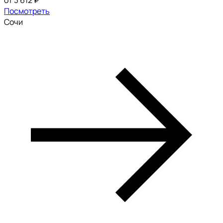
от 3 612 ₽
Посмотреть
Сочи