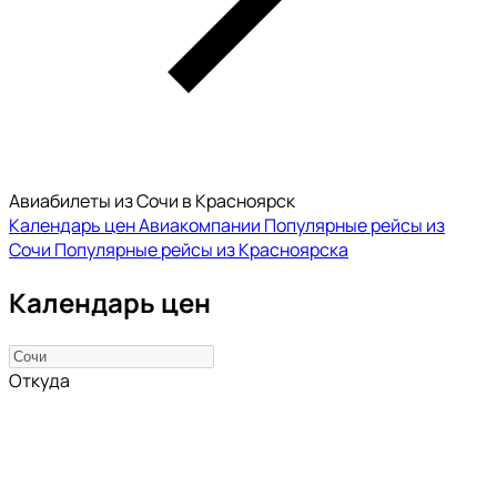
Авиабилеты из Сочи в Красноярск
Календарь цен
Авиакомпании
Популярные рейсы из
Сочи
Популярные рейсы из Красноярска
Календарь цен
Откуда