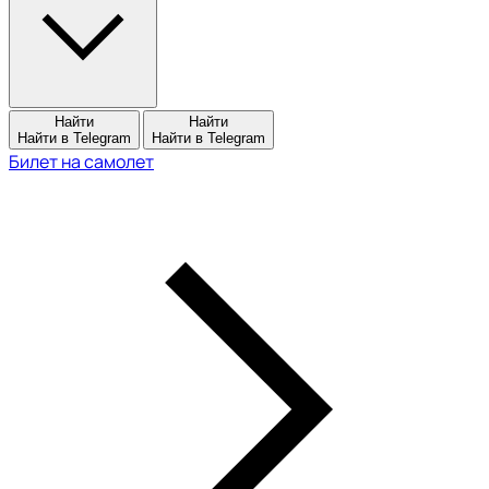
Найти
Найти
Найти в Telegram
Найти в Telegram
Билет на самолет