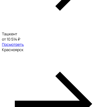
Ташкент
от 10 514 ₽
Посмотреть
Красноярск