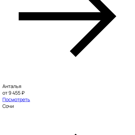
Анталья
от 9 455 ₽
Посмотреть
Сочи