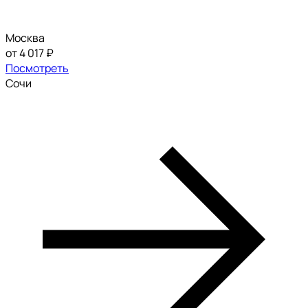
Москва
от 4 017 ₽
Посмотреть
Сочи