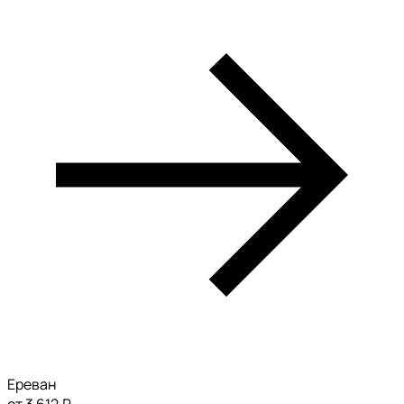
Ереван