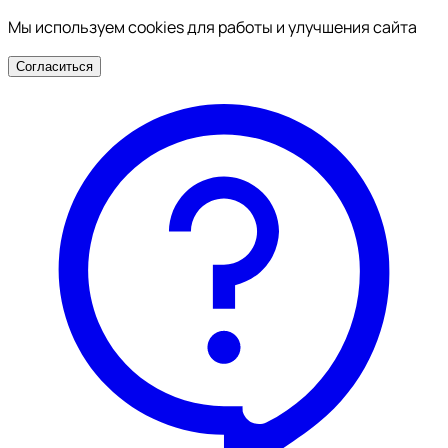
Мы используем cookies для работы и улучшения сайта
Согласиться