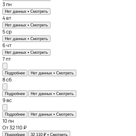
3
пн
Нет данных •
Смотреть
4
вт
Нет данных •
Смотреть
5
ср
Нет данных •
Смотреть
6
чт
Нет данных •
Смотреть
7
пт
Подробнее
Нет данных •
Смотреть
8
сб
Подробнее
Нет данных •
Смотреть
9
вс
Подробнее
Нет данных •
Смотреть
10
пн
От 32 110 ₽
Подробнее
32 110 ₽ •
Смотреть