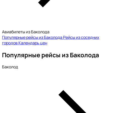
Авиабилеты из Баколода
Популярные рейсы из Баколода
Рейсы из соседних
городов
Календарь цен
Популярные рейсы из Баколода
Баколод