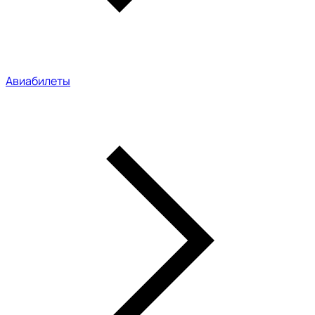
Авиабилеты