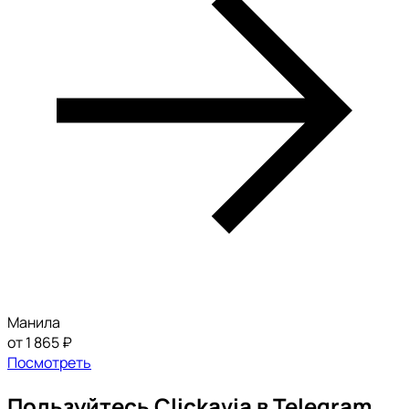
Манила
от 1 865 ₽
Посмотреть
Пользуйтесь Clickavia в Telegram