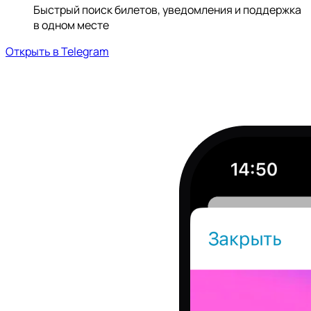
Быстрый поиск билетов, уведомления и поддержка
в одном месте
Открыть в Telegram