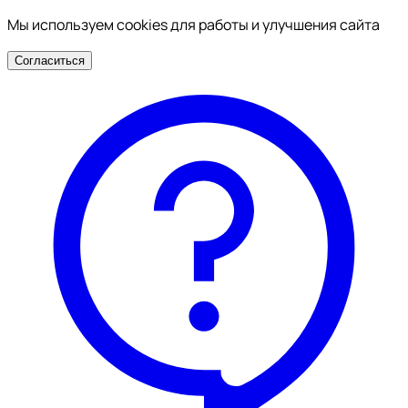
Мы используем cookies для работы и улучшения сайта
Согласиться