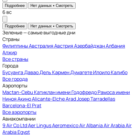
Подробнее
Нет данных •
Смотреть
6
вс
Подробнее
Нет данных •
Смотреть
Зеленые — самые выгодные дни
Страны
Филиппины
Австралия
Австрия
Азербайджан
Албания
Алжир
Все страны
Города
Бусуанга
Давао
Дель Кармен
Думагете
Илоило
Калибо
Все города
Аэропорты
Mactan-Cebu
Катиклан имени Годофредо Рамоса
имени
Ниноя Акино
Alicante-Elche
Arad
Josep Tarradellas
Barcelona-El Prat
Все аэропорты
Авиакомпании
9 Air Co Ltd
Aer Lingus
Aeromexico
Air Albania
Air Arabia
Air
Arabia Egypt