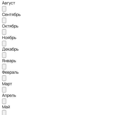
Август
Сентябрь
Октябрь
Ноябрь
Декабрь
Январь
Февраль
Март
Апрель
Май