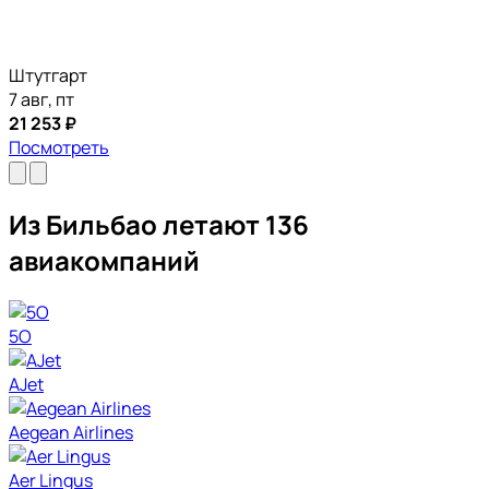
Штутгарт
7 авг, пт
21 253 ₽
Посмотреть
Из Бильбао летают 136
авиакомпаний
5O
AJet
Aegean Airlines
Aer Lingus