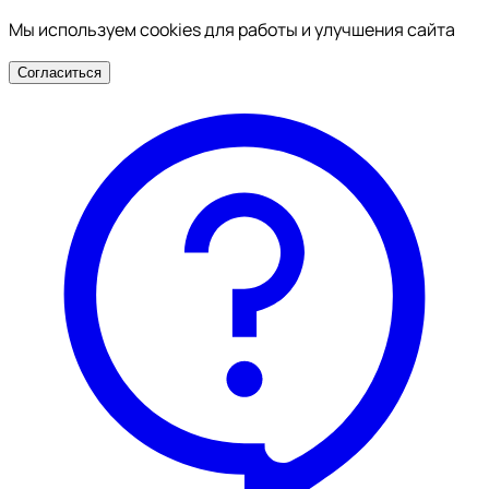
Мы используем cookies для работы и улучшения сайта
Согласиться