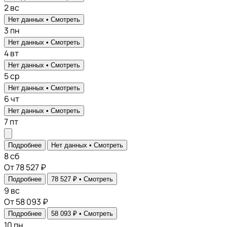
2
вс
Нет данных •
Смотреть
3
пн
Нет данных •
Смотреть
4
вт
Нет данных •
Смотреть
5
ср
Нет данных •
Смотреть
6
чт
Нет данных •
Смотреть
7
пт
Подробнее
Нет данных •
Смотреть
8
сб
От 78 527 ₽
Подробнее
78 527 ₽ •
Смотреть
9
вс
От 58 093 ₽
Подробнее
58 093 ₽ •
Смотреть
10
пн