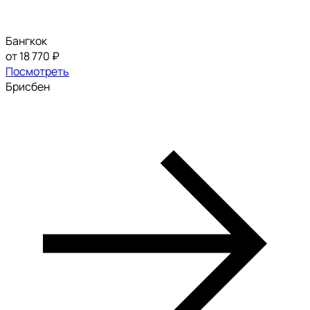
Бангкок
от 18 770 ₽
Посмотреть
Брисбен