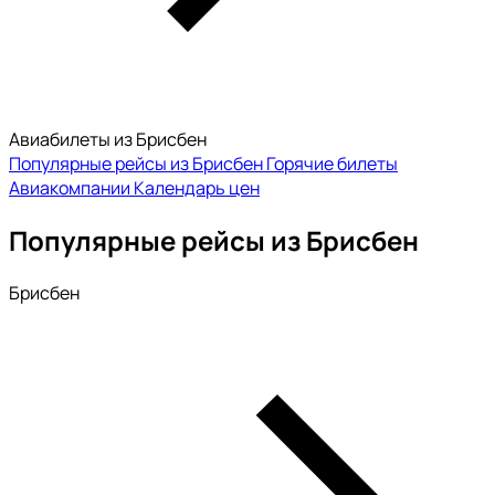
Авиабилеты из Брисбен
Популярные рейсы из Брисбен
Горячие билеты
Авиакомпании
Календарь цен
Популярные рейсы из Брисбен
Брисбен