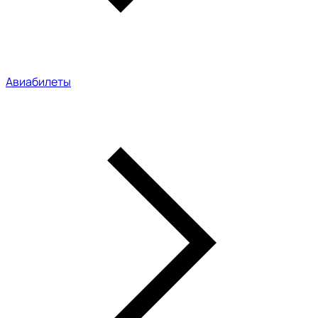
Авиабилеты