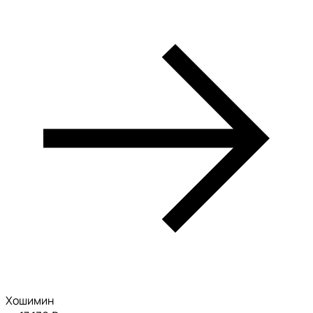
Хошимин