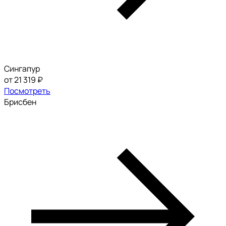
Сингапур
от 21 319 ₽
Посмотреть
Брисбен