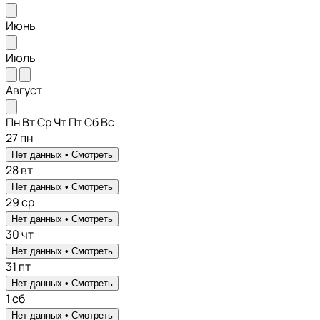
Июнь
Июль
Август
Пн
Вт
Ср
Чт
Пт
Сб
Вс
27
пн
Нет данных •
Смотреть
28
вт
Нет данных •
Смотреть
29
ср
Нет данных •
Смотреть
30
чт
Нет данных •
Смотреть
31
пт
Нет данных •
Смотреть
1
сб
Нет данных •
Смотреть