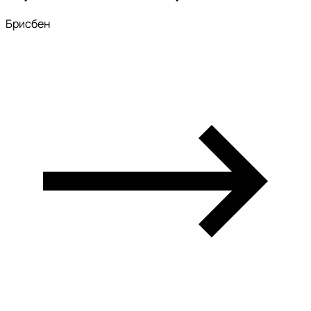
Брисбен