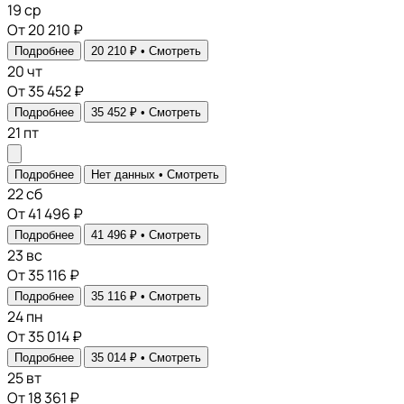
19
ср
От 20 210 ₽
Подробнее
20 210 ₽ •
Смотреть
20
чт
От 35 452 ₽
Подробнее
35 452 ₽ •
Смотреть
21
пт
Подробнее
Нет данных •
Смотреть
22
сб
От 41 496 ₽
Подробнее
41 496 ₽ •
Смотреть
23
вс
От 35 116 ₽
Подробнее
35 116 ₽ •
Смотреть
24
пн
От 35 014 ₽
Подробнее
35 014 ₽ •
Смотреть
25
вт
От 18 361 ₽