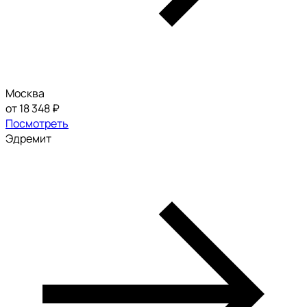
Москва
от 18 348 ₽
Посмотреть
Эдремит