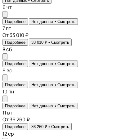
Нет данных •
Смотреть
6
чт
Подробнее
Нет данных •
Смотреть
7
пт
От 33 010 ₽
Подробнее
33 010 ₽ •
Смотреть
8
сб
Подробнее
Нет данных •
Смотреть
9
вс
Подробнее
Нет данных •
Смотреть
10
пн
Подробнее
Нет данных •
Смотреть
11
вт
От 36 260 ₽
Подробнее
36 260 ₽ •
Смотреть
12
ср