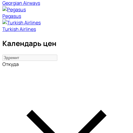
Georgian Airways
Pegasus
Turkish Airlines
Календарь цен
Откуда