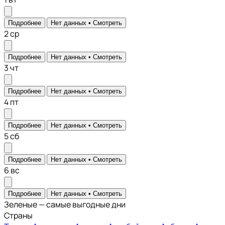
Подробнее
Нет данных •
Смотреть
2
ср
Подробнее
Нет данных •
Смотреть
3
чт
Подробнее
Нет данных •
Смотреть
4
пт
Подробнее
Нет данных •
Смотреть
5
сб
Подробнее
Нет данных •
Смотреть
6
вс
Подробнее
Нет данных •
Смотреть
Зеленые — самые выгодные дни
Страны