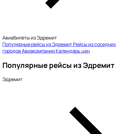
Авиабилеты из Эдремит
Популярные рейсы из Эдремит
Рейсы из соседних
городов
Авиакомпании
Календарь цен
Популярные рейсы из Эдремит
Эдремит