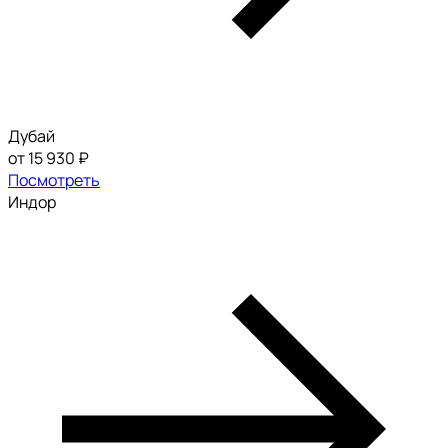
Дубай
от 15 930 ₽
Посмотреть
Индор