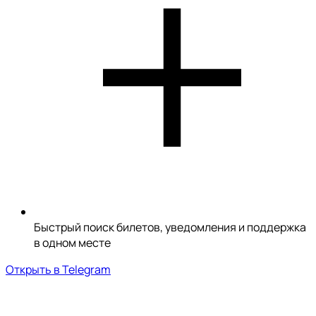
Быстрый поиск билетов, уведомления и поддержка
в одном месте
Открыть в Telegram