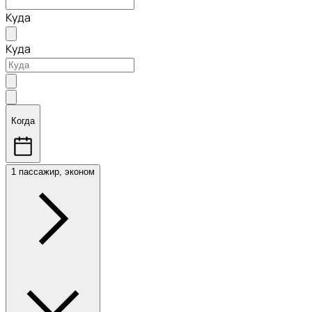
Куда
Куда
Когда
1 пассажир, эконом