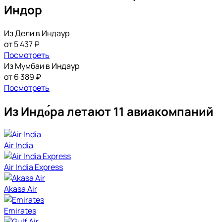
Индор
Из Дели в Индаур
от 5 437 ₽
Посмотреть
Из Мумбаи в Индаур
от 6 389 ₽
Посмотреть
Из Индо́ра летают 11 авиакомпаний
Air India
Air India Express
Akasa Air
Emirates