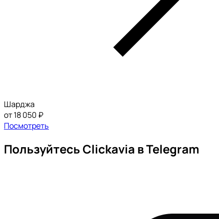
Шарджа
от 18 050 ₽
Посмотреть
Пользуйтесь Clickavia в Telegram