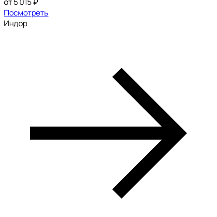
от 5 015 ₽
Посмотреть
Индор