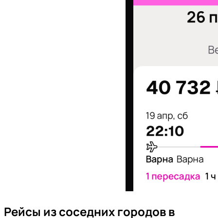
Рейсы из соседних городов в