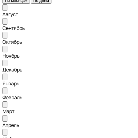
По месяцам
По дням
Август
Сентябрь
Октябрь
Ноябрь
Декабрь
Январь
Февраль
Март
Апрель