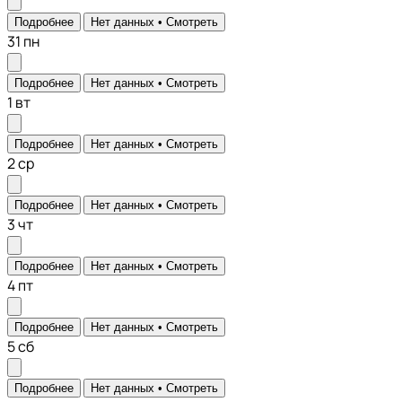
Подробнее
Нет данных •
Смотреть
31
пн
Подробнее
Нет данных •
Смотреть
1
вт
Подробнее
Нет данных •
Смотреть
2
ср
Подробнее
Нет данных •
Смотреть
3
чт
Подробнее
Нет данных •
Смотреть
4
пт
Подробнее
Нет данных •
Смотреть
5
сб
Подробнее
Нет данных •
Смотреть