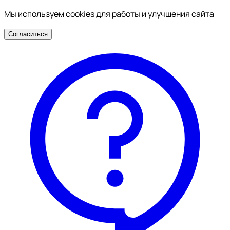
Мы используем cookies для работы и улучшения сайта
Согласиться