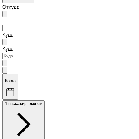
Откуда
Куда
Куда
Когда
1 пассажир, эконом