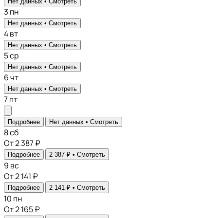
Нет данных •
Смотреть
3
пн
Нет данных •
Смотреть
4
вт
Нет данных •
Смотреть
5
ср
Нет данных •
Смотреть
6
чт
Нет данных •
Смотреть
7
пт
Подробнее
Нет данных •
Смотреть
8
сб
От 2 387 ₽
Подробнее
2 387 ₽ •
Смотреть
9
вс
От 2 141 ₽
Подробнее
2 141 ₽ •
Смотреть
10
пн
От 2 165 ₽