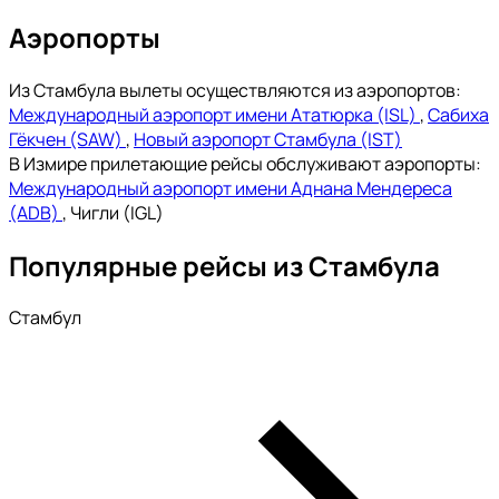
Аэропорты
Из Стамбула вылеты осуществляются из аэропортов:
Международный аэропорт имени Ататюрка (ISL)
,
Сабиха
Гёкчен (SAW)
,
Новый аэропорт Стамбула (IST)
В Измире прилетающие рейсы обслуживают аэропорты:
Международный аэропорт имени Аднана Мендереса
(ADB)
,
Чигли (IGL)
Популярные рейсы из Стамбула
Стамбул