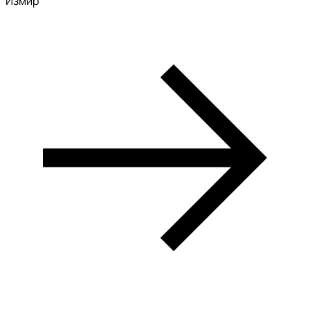
Измир