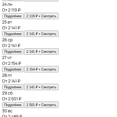
24
пн
От 2 119 ₽
Подробнее
2 119 ₽ •
Смотреть
25
вт
От 2 141 ₽
Подробнее
2 141 ₽ •
Смотреть
26
ср
От 2 141 ₽
Подробнее
2 141 ₽ •
Смотреть
27
чт
От 2 154 ₽
Подробнее
2 154 ₽ •
Смотреть
28
пт
От 2 141 ₽
Подробнее
2 141 ₽ •
Смотреть
29
сб
От 2 501 ₽
Подробнее
2 501 ₽ •
Смотреть
30
вс
От 2 489 ₽