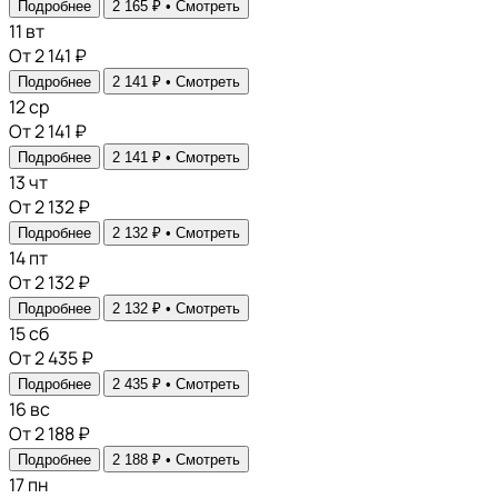
Подробнее
2 165 ₽ •
Смотреть
11
вт
От 2 141 ₽
Подробнее
2 141 ₽ •
Смотреть
12
ср
От 2 141 ₽
Подробнее
2 141 ₽ •
Смотреть
13
чт
От 2 132 ₽
Подробнее
2 132 ₽ •
Смотреть
14
пт
От 2 132 ₽
Подробнее
2 132 ₽ •
Смотреть
15
сб
От 2 435 ₽
Подробнее
2 435 ₽ •
Смотреть
16
вс
От 2 188 ₽
Подробнее
2 188 ₽ •
Смотреть
17
пн