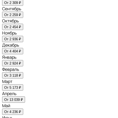
От 2 309 ₽
Сентябрь
От 2 259 ₽
Октябрь
От 2 454 ₽
Ноябрь
От 2 936 ₽
Декабрь
От 4 404 ₽
Январь
От 2 924 ₽
Февраль
От 3 118 ₽
Март
От 5 173 ₽
Апрель
От 13 039 ₽
Май
От 4 236 ₽
Июнь