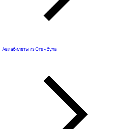
Авиабилеты из Стамбула