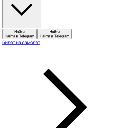
Найти
Найти
Найти в Telegram
Найти в Telegram
Билет на самолет