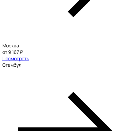
Москва
от 9 167 ₽
Посмотреть
Стамбул