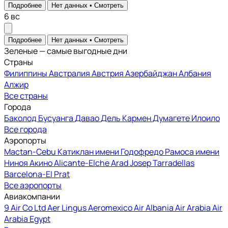
Подробнее
Нет данных •
Смотреть
6
вс
Подробнее
Нет данных •
Смотреть
Зеленые — самые выгодные дни
Страны
Филиппины
Австралия
Австрия
Азербайджан
Албания
Алжир
Все страны
Города
Баколод
Бусуанга
Давао
Дель Кармен
Думагете
Илоило
Все города
Аэропорты
Mactan-Cebu
Катиклан имени Годофредо Рамоса
имени
Ниноя Акино
Alicante-Elche
Arad
Josep Tarradellas
Barcelona-El Prat
Все аэропорты
Авиакомпании
9 Air Co Ltd
Aer Lingus
Aeromexico
Air Albania
Air Arabia
Air
Arabia Egypt