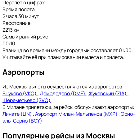
Перелет в цифрах
Время полета
2 часа 30 минут
Расстояние
2213 км
Самый ранний рейс
00:10
Разница во времени между городами составляет 01:00.
Учитывайте её при планировании вылета и прилета.
Аэропорты
Из Москвы вылеты осуществляются из аэропортов:
Внуково (VKO)
,
Домодедово (DME)
,
Жуковский (ZIA)
,
Шереметьево (SVO)
В Милане прилетающие рейсы обслуживают аэропорты:
Линате (LIN)
,
Аэропорт Милан-Мальпенса (MXP)
,
Орио-
аль-Серио (BGY)
Популярные рейсы из Москвы