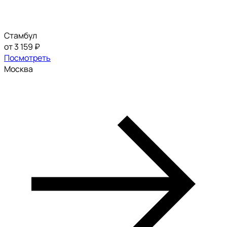
Стамбул
от 3 159 ₽
Посмотреть
Москва