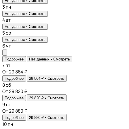
Нет данных •
Смотреть
3
пн
Нет данных •
Смотреть
4
вт
Нет данных •
Смотреть
5
ср
Нет данных •
Смотреть
6
чт
Подробнее
Нет данных •
Смотреть
7
пт
От 29 864 ₽
Подробнее
29 864 ₽ •
Смотреть
8
сб
От 29 820 ₽
Подробнее
29 820 ₽ •
Смотреть
9
вс
От 29 880 ₽
Подробнее
29 880 ₽ •
Смотреть
10
пн