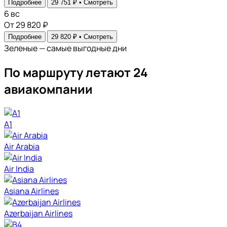
Подробнее
29 751 ₽ •
Смотреть
6
вс
От 29 820 ₽
Подробнее
29 820 ₽ •
Смотреть
Зеленые — самые выгодные дни
По маршруту летают 24
авиакомпании
A1
Air Arabia
Air India
Asiana Airlines
Azerbaijan Airlines