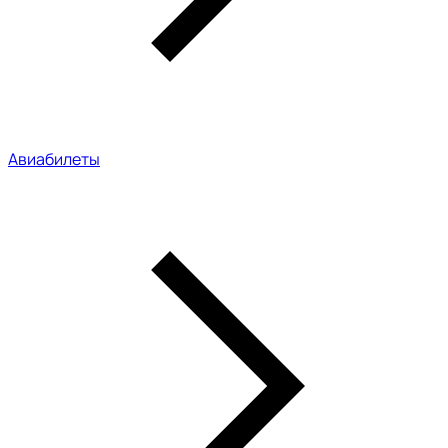
Авиабилеты