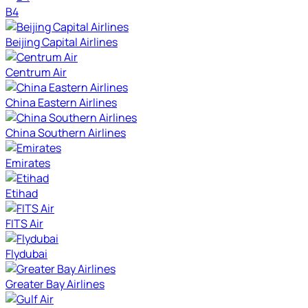
B4
Beijing Capital Airlines
Centrum Air
China Eastern Airlines
China Southern Airlines
Emirates
Etihad
FITS Air
Flydubai
Greater Bay Airlines