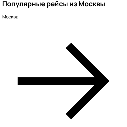
Популярные рейсы из Москвы
Москва