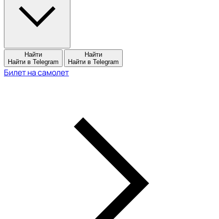
Найти
Найти
Найти в Telegram
Найти в Telegram
Билет на самолет