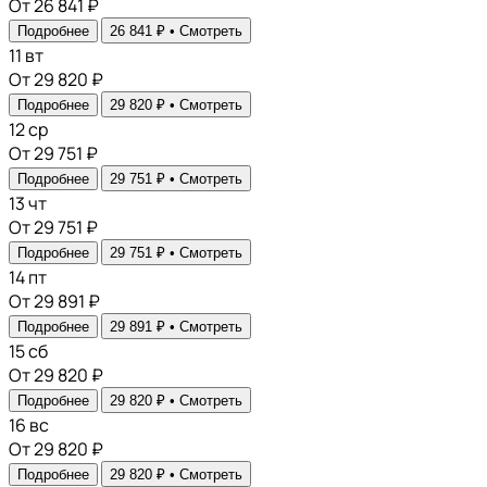
От 26 841 ₽
Подробнее
26 841 ₽ •
Смотреть
11
вт
От 29 820 ₽
Подробнее
29 820 ₽ •
Смотреть
12
ср
От 29 751 ₽
Подробнее
29 751 ₽ •
Смотреть
13
чт
От 29 751 ₽
Подробнее
29 751 ₽ •
Смотреть
14
пт
От 29 891 ₽
Подробнее
29 891 ₽ •
Смотреть
15
сб
От 29 820 ₽
Подробнее
29 820 ₽ •
Смотреть
16
вс
От 29 820 ₽
Подробнее
29 820 ₽ •
Смотреть