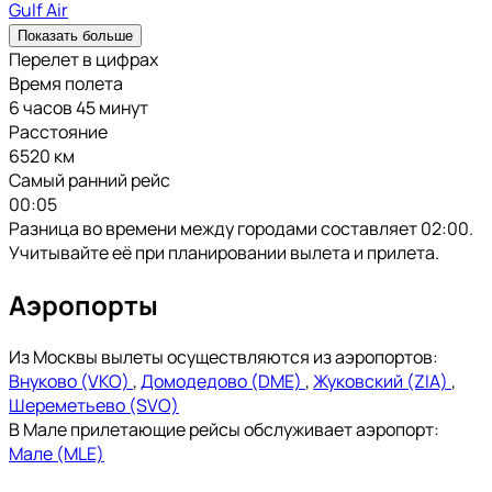
Gulf Air
Показать больше
Перелет в цифрах
Время полета
6 часов 45 минут
Расстояние
6520 км
Самый ранний рейс
00:05
Разница во времени между городами составляет 02:00.
Учитывайте её при планировании вылета и прилета.
Аэропорты
Из Москвы вылеты осуществляются из аэропортов:
Внуково (VKO)
,
Домодедово (DME)
,
Жуковский (ZIA)
,
Шереметьево (SVO)
В Мале прилетающие рейсы обслуживает аэропорт:
Мале (MLE)