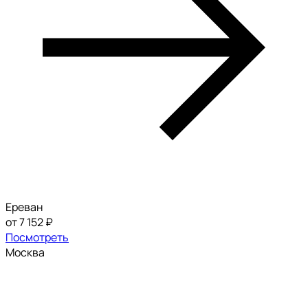
Ереван
от 7 152 ₽
Посмотреть
Москва