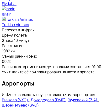
Flydubai
Israir
Turkish Airlines
Перелет в цифрах
Время полета
2 часа 10 минут
Расстояние
1982 км
Самый ранний рейс
00:15
Разница во времени между городами составляет 01:00.
Учитывайте её при планировании вылета и прилета.
Аэропорты
Из Москвы вылеты осуществляются из аэропортов:
Внуково (VKO)
,
Домодедово (DME)
,
Жуковский (ZIA)
,
Шереметьево (SVO)