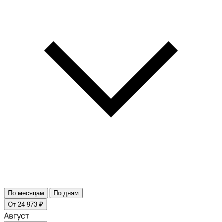
По месяцам
По дням
От 24 973 ₽
Август