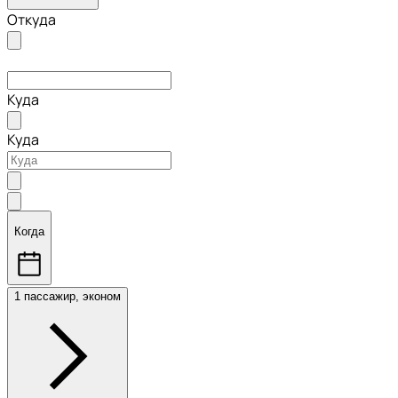
Откуда
Куда
Куда
Когда
1 пассажир, эконом