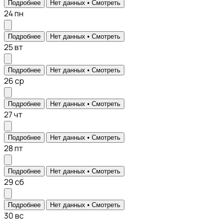
Подробнее
Нет данных •
Смотреть
24
пн
Подробнее
Нет данных •
Смотреть
25
вт
Подробнее
Нет данных •
Смотреть
26
ср
Подробнее
Нет данных •
Смотреть
27
чт
Подробнее
Нет данных •
Смотреть
28
пт
Подробнее
Нет данных •
Смотреть
29
сб
Подробнее
Нет данных •
Смотреть
30
вс