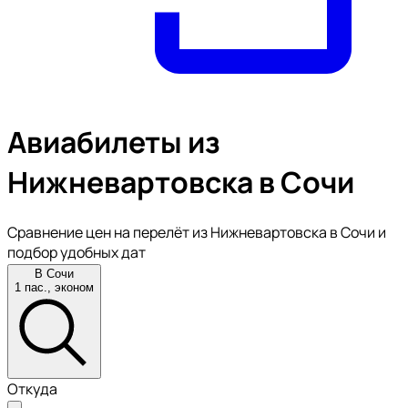
Авиабилеты из
Нижневартовска в Сочи
Сравнение цен на перелёт из Нижневартовска в Сочи и
подбор удобных дат
В Сочи
1 пас., эконом
Откуда