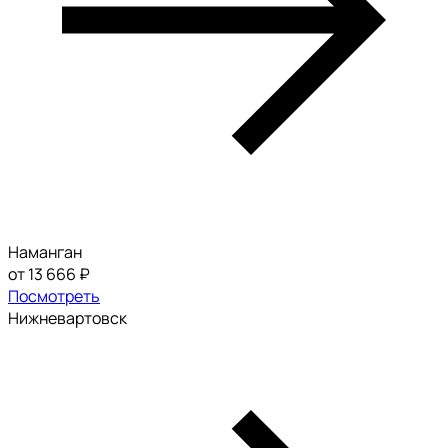
Наманган
от 13 666 ₽
Посмотреть
Нижневартовск