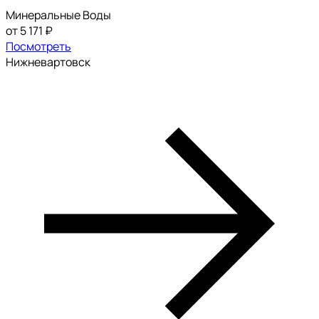
Минеральные Воды
от 5 171 ₽
Посмотреть
Нижневартовск