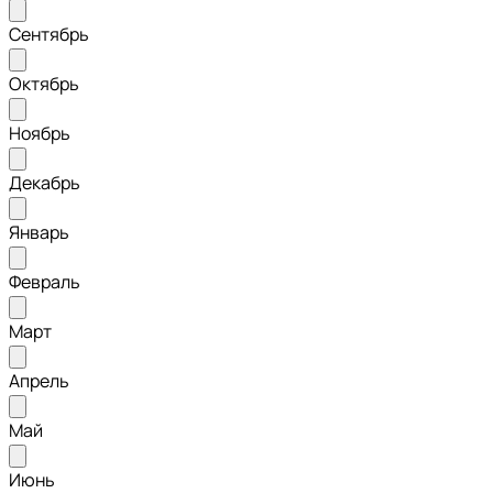
Сентябрь
Октябрь
Ноябрь
Декабрь
Январь
Февраль
Март
Апрель
Май
Июнь