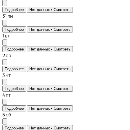
Подробнее
Нет данных •
Смотреть
31
пн
Подробнее
Нет данных •
Смотреть
1
вт
Подробнее
Нет данных •
Смотреть
2
ср
Подробнее
Нет данных •
Смотреть
3
чт
Подробнее
Нет данных •
Смотреть
4
пт
Подробнее
Нет данных •
Смотреть
5
сб
Подробнее
Нет данных •
Смотреть