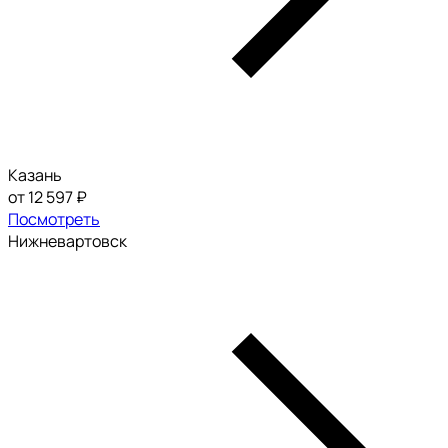
Казань
от 12 597 ₽
Посмотреть
Нижневартовск