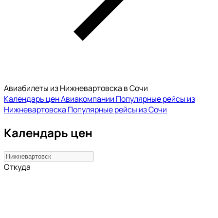
Авиабилеты из Нижневартовска в Сочи
Календарь цен
Авиакомпании
Популярные рейсы из
Нижневартовска
Популярные рейсы из Сочи
Календарь цен
Откуда