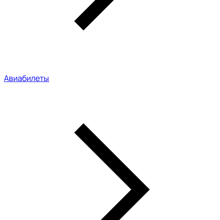
Авиабилеты