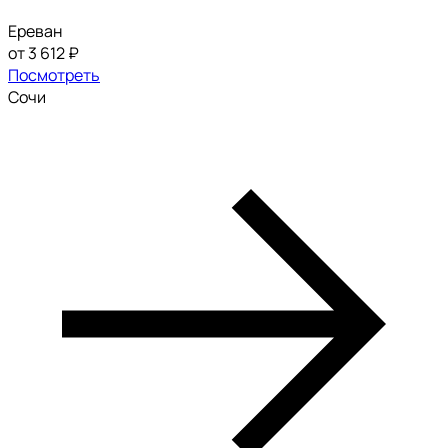
Ереван
от 3 612 ₽
Посмотреть
Сочи