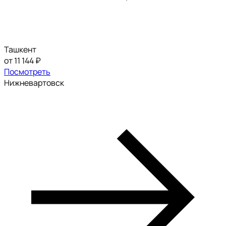
Ташкент
от 11 144 ₽
Посмотреть
Нижневартовск