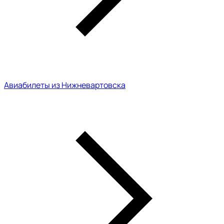
Авиабилеты из Нижневартовска