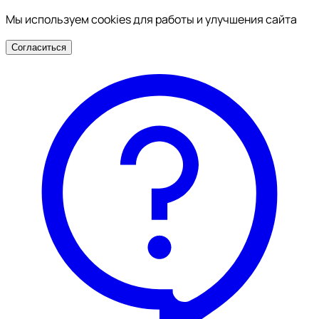
Мы используем cookies для работы и улучшения сайта
Согласиться