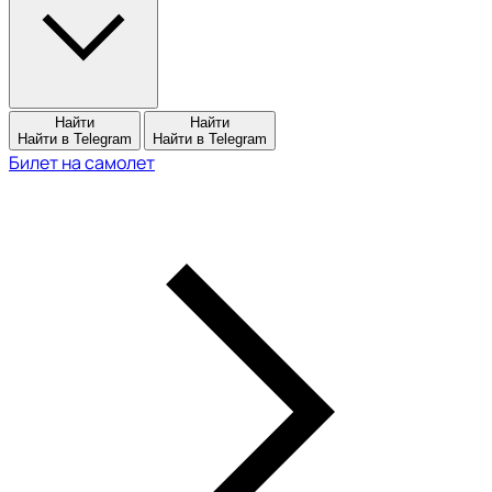
Найти
Найти
Найти в Telegram
Найти в Telegram
Билет на самолет