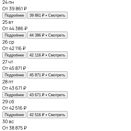
24
пн
От 39 861 ₽
Подробнее
39 861 ₽ •
Смотреть
25
вт
От 44 386 ₽
Подробнее
44 386 ₽ •
Смотреть
26
ср
От 42 116 ₽
Подробнее
42 116 ₽ •
Смотреть
27
чт
От 45 871 ₽
Подробнее
45 871 ₽ •
Смотреть
28
пт
От 43 671 ₽
Подробнее
43 671 ₽ •
Смотреть
29
сб
От 42 516 ₽
Подробнее
42 516 ₽ •
Смотреть
30
вс
От 38 875 ₽