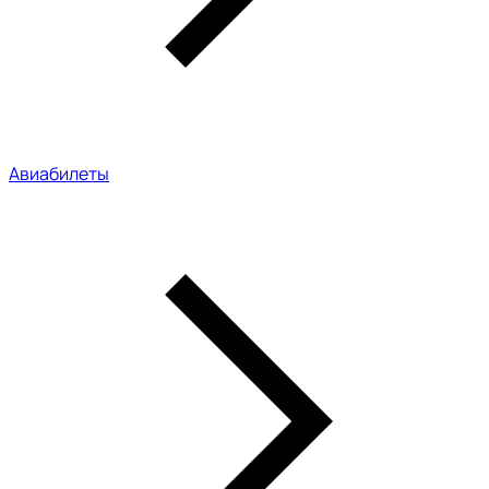
Авиабилеты