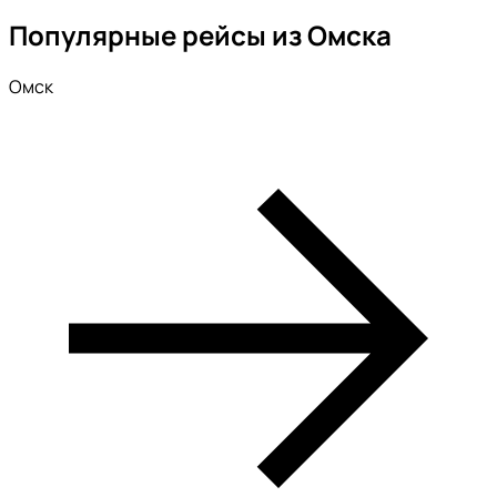
Популярные рейсы из Омска
Омск