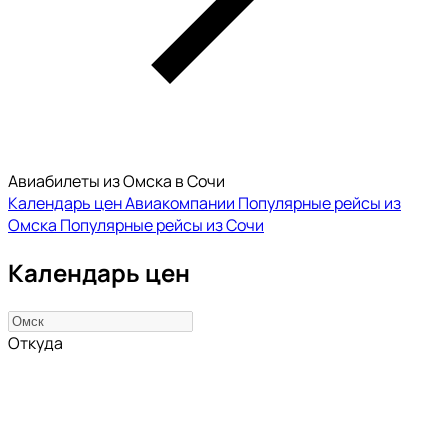
Авиабилеты из Омска в Сочи
Календарь цен
Авиакомпании
Популярные рейсы из
Омска
Популярные рейсы из Сочи
Календарь цен
Откуда