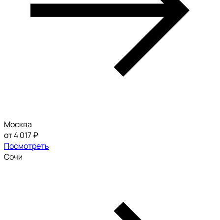
Москва
от 4 017 ₽
Посмотреть
Сочи