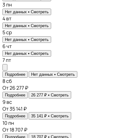
3
пн
Нет данных •
Смотреть
4
вт
Нет данных •
Смотреть
5
ср
Нет данных •
Смотреть
6
чт
Нет данных •
Смотреть
7
пт
Подробнее
Нет данных •
Смотреть
8
сб
От 26 277 ₽
Подробнее
26 277 ₽ •
Смотреть
9
вс
От 35 141 ₽
Подробнее
35 141 ₽ •
Смотреть
10
пн
От 18 707 ₽
Подробнее
18 707 ₽ •
Смотреть