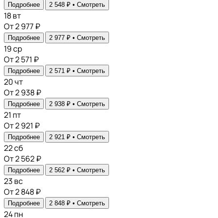
Подробнее
2 548 ₽ •
Смотреть
18
вт
От 2 977 ₽
Подробнее
2 977 ₽ •
Смотреть
19
ср
От 2 571 ₽
Подробнее
2 571 ₽ •
Смотреть
20
чт
От 2 938 ₽
Подробнее
2 938 ₽ •
Смотреть
21
пт
От 2 921 ₽
Подробнее
2 921 ₽ •
Смотреть
22
сб
От 2 562 ₽
Подробнее
2 562 ₽ •
Смотреть
23
вс
От 2 848 ₽
Подробнее
2 848 ₽ •
Смотреть
24
пн