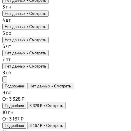
Нет данных •
Смотреть
3
пн
Нет данных •
Смотреть
4
вт
Нет данных •
Смотреть
5
ср
Нет данных •
Смотреть
6
чт
Нет данных •
Смотреть
7
пт
Нет данных •
Смотреть
8
сб
Подробнее
Нет данных •
Смотреть
9
вс
От 3 328 ₽
Подробнее
3 328 ₽ •
Смотреть
10
пн
От 3 167 ₽
Подробнее
3 167 ₽ •
Смотреть