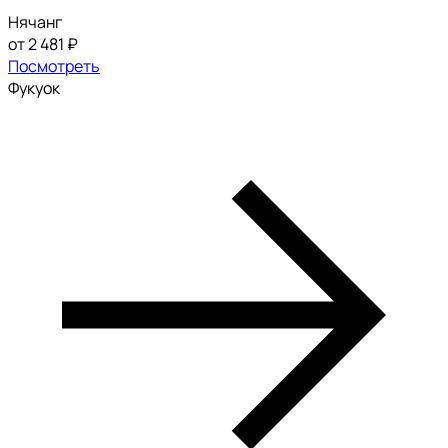
Нячанг
от 2 481 ₽
Посмотреть
Фукуок