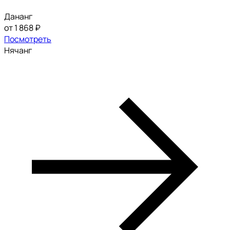
Дананг
от 1 868 ₽
Посмотреть
Нячанг