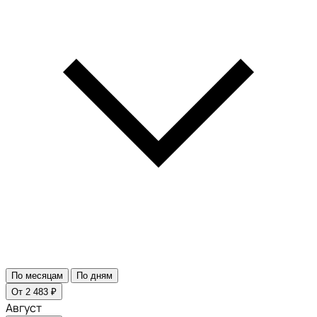
По месяцам
По дням
От 2 483 ₽
Август