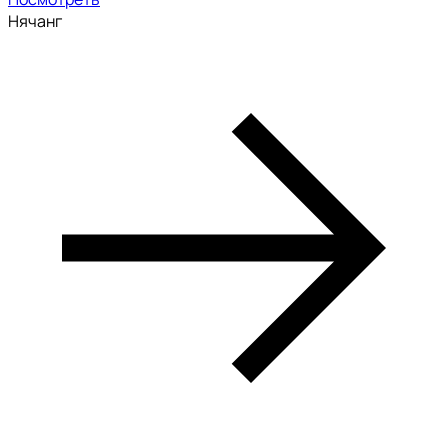
Нячанг