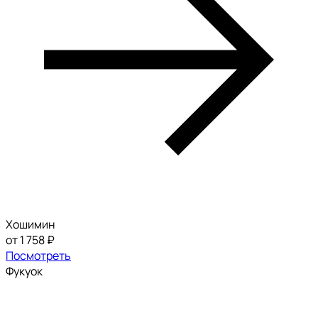
Хошимин
от 1 758 ₽
Посмотреть
Фукуок