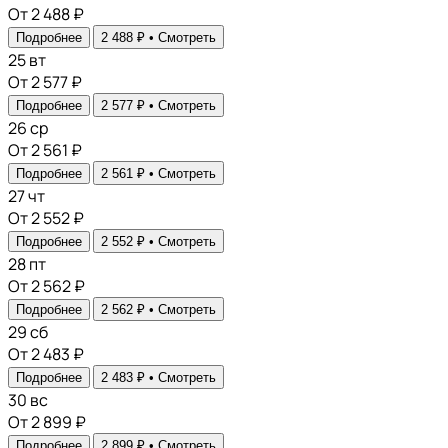
От 2 488 ₽
Подробнее
2 488 ₽ •
Смотреть
25
вт
От 2 577 ₽
Подробнее
2 577 ₽ •
Смотреть
26
ср
От 2 561 ₽
Подробнее
2 561 ₽ •
Смотреть
27
чт
От 2 552 ₽
Подробнее
2 552 ₽ •
Смотреть
28
пт
От 2 562 ₽
Подробнее
2 562 ₽ •
Смотреть
29
сб
От 2 483 ₽
Подробнее
2 483 ₽ •
Смотреть
30
вс
От 2 899 ₽
Подробнее
2 899 ₽ •
Смотреть