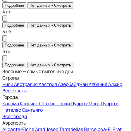
Подробнее
Нет данных •
Смотреть
4
пт
Подробнее
Нет данных •
Смотреть
5
сб
Подробнее
Нет данных •
Смотреть
6
вс
Подробнее
Нет данных •
Смотреть
Зеленые — самые выгодные дни
Страны
Чили
Австралия
Австрия
Азербайджан
Албания
Алжир
Все страны
Города
Калама
Копьяпо
Остров Пасхи
Пуэрто-Монт
Пуэрто-
Наталес
Сантьяго
Все города
Аэропорты
Alicante-Elche
Arad
Josep Tarradellas Barcelona-El Prat