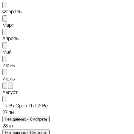
Февраль
Март
Апрель
Май
Июнь
Июль
Август
Пн
Вт
Ср
Чт
Пт
Сб
Вс
27
пн
Нет данных •
Смотреть
28
вт
Нет данных •
Смотреть