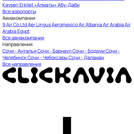
Kayseri Erkilet
«Алматы»
Абу-Даби
Все аэропорты
Авиакомпании
9 Air Co Ltd
Aer Lingus
Aeromexico
Air Albania
Air Arabia
Air
Arabia Egypt
Все авиакомпании
Направления
Сочи - Анталья
Сочи - Барнаул
Сочи - Бодрум
Сочи -
Челябинск
Сочи - Чебоксары
Сочи - Даламан
Все направления