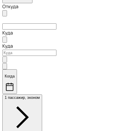
Откуда
Куда
Куда
Когда
1 пассажир, эконом