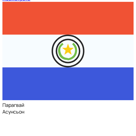
Парагвай
Асунсьон