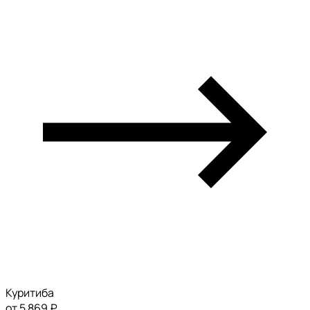
Куритиба
от 5 869 ₽