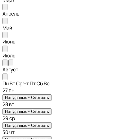
Апрель
Май
Июнь
Июль
Август
Пн
Вт
Ср
Чт
Пт
Сб
Вс
27
пн
Нет данных •
Смотреть
28
вт
Нет данных •
Смотреть
29
ср
Нет данных •
Смотреть
30
чт