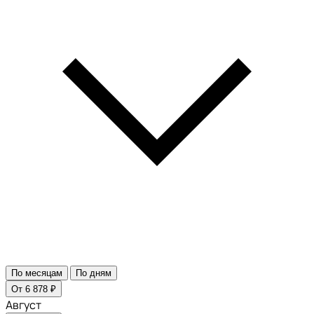
По месяцам
По дням
От 6 878 ₽
Август