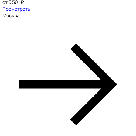
от 5 501 ₽
Посмотреть
Москва