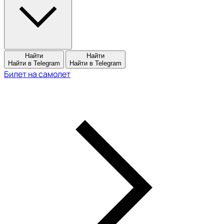
Найти
Найти
Найти в Telegram
Найти в Telegram
Билет на самолет