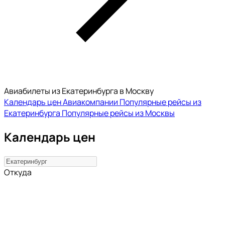
Авиабилеты из Екатеринбурга в Москву
Календарь цен
Авиакомпании
Популярные рейсы из
Екатеринбурга
Популярные рейсы из Москвы
Календарь цен
Откуда