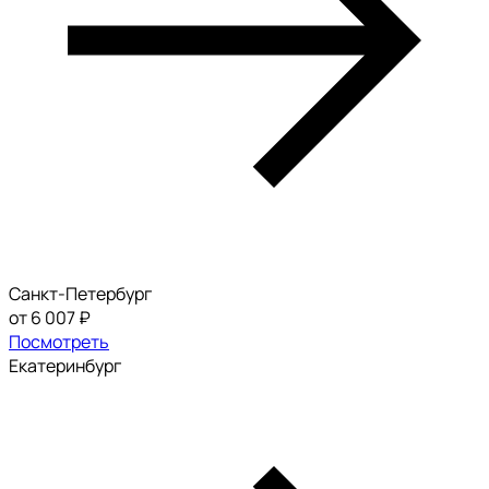
Санкт-Петербург
от 6 007 ₽
Посмотреть
Екатеринбург