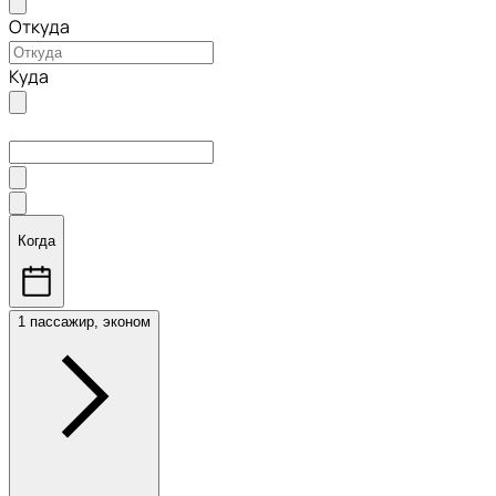
Откуда
Куда
Когда
1 пассажир, эконом