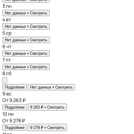
3
пн
Нет данных •
Смотреть
4
вт
Нет данных •
Смотреть
5
ср
Нет данных •
Смотреть
6
чт
Нет данных •
Смотреть
7
пт
Нет данных •
Смотреть
8
сб
Подробнее
Нет данных •
Смотреть
9
вс
От 9 263 ₽
Подробнее
9 263 ₽ •
Смотреть
10
пн
От 9 278 ₽
Подробнее
9 278 ₽ •
Смотреть