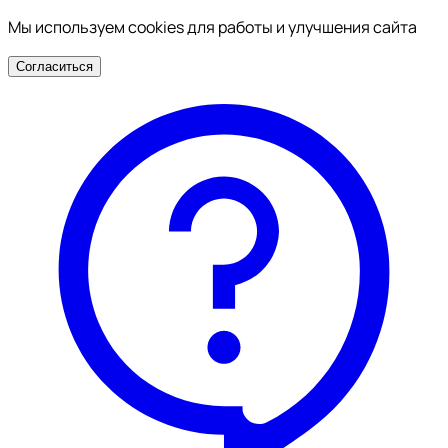
Мы используем cookies для работы и улучшения сайта
Согласиться