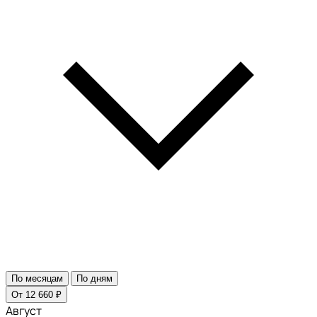
По месяцам
По дням
От 12 660 ₽
Август