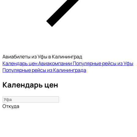
Авиабилеты из Уфы в Калининград
Календарь цен
Авиакомпании
Популярные рейсы из Уфы
Популярные рейсы из Калининграда
Календарь цен
Откуда