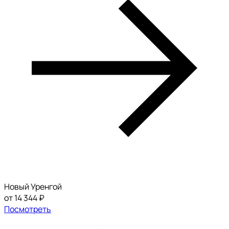
Новый Уренгой
от 14 344 ₽
Посмотреть