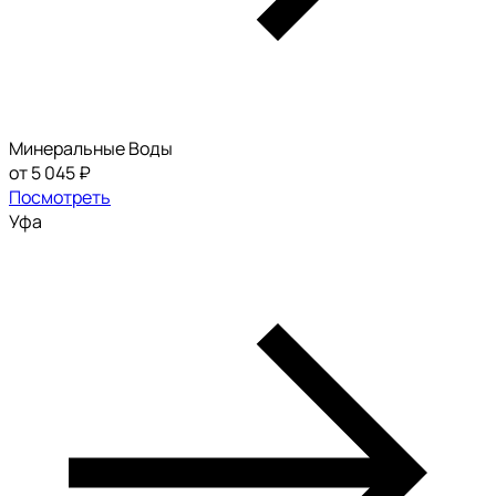
Минеральные Воды
от 5 045 ₽
Посмотреть
Уфа