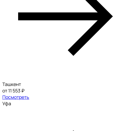
Ташкент
от 11 553 ₽
Посмотреть
Уфа