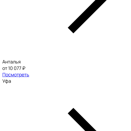
Анталья
от 10 077 ₽
Посмотреть
Уфа