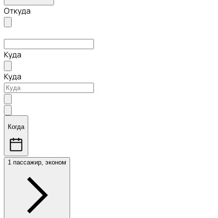
Откуда
Куда
Куда
Когда
1 пассажир, эконом